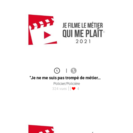
|
"Je ne me suis pas trompé de métier…
Policier/Policière
324 vues
4