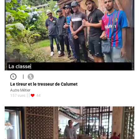
|
Le tireur et le tresseur de Calumet
Autre Métier
157 vues
44