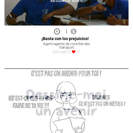
|
¡Basta con los prejuicios!
Agent/agente de contrôle des
transport
330 vues
7