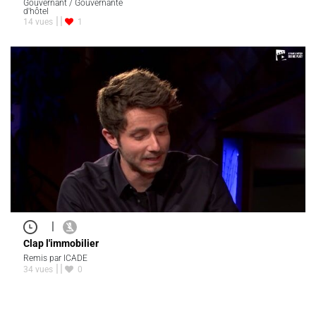
Gouvernant / Gouvernante
d'hôtel
14 vues
1
|
Clap l'immobilier
Remis par ICADE
34 vues
0