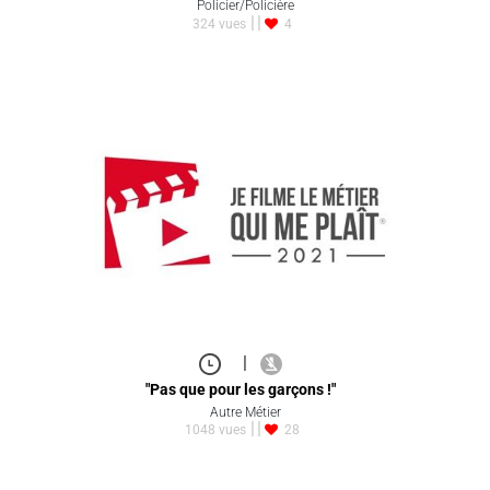
Policier/Policière
324 vues
4
|
"Pas que pour les garçons !"
Autre Métier
1048 vues
28