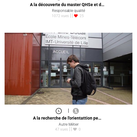
A la découverte du master QHSe et d…
Responsable qualité
1072 vues
25
|
A la recherche de l'orientattion pe…
Autre Métier
47 vues
0