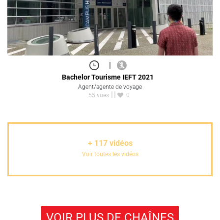
|
Bachelor Tourisme IEFT 2021
Agent/agente de voyage
55 vues
0
+
117
vidéos
Voir toutes les vidéos
VOIR PLUS DE CHAÎNES