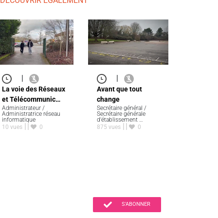
 DÉCOUVRIR ÉGALEMENT
|
|
La voie des Réseaux
Avant que tout
et Télécommunic…
change
Administrateur /
Secrétaire général /
Administratrice réseau
Secrétaire générale
informatique
d'établissement …
10 vues
0
875 vues
0
S'ABONNER