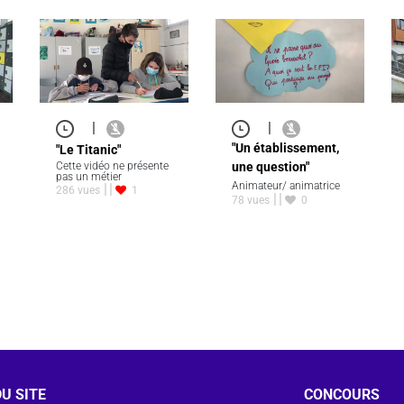
|
|
"Un établissement,
"Le Titanic"
Cette vidéo ne présente
une question"
pas un métier
Animateur/ animatrice
286 vues
1
78 vues
0
U SITE
CONCOURS