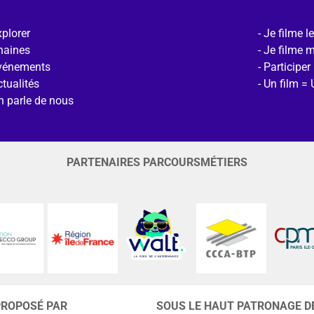
plorer
Je filme l
haines
Je filme 
vénements
Participer
tualités
Un film = 
n parle de nous
PARTENAIRES PARCOURSMÉTIERS
PROPOSÉ PAR
SOUS LE HAUT PATRONAGE D