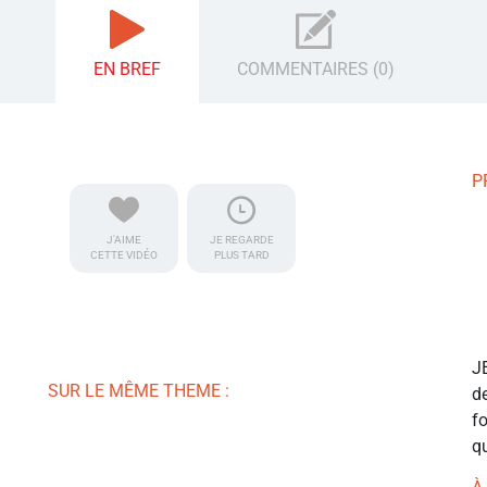
EN BREF
COMMENTAIRES (0)
P
J'AIME
JE REGARDE
CETTE VIDÉO
PLUS TARD
J
SUR LE MÊME THEME :
de
f
qu