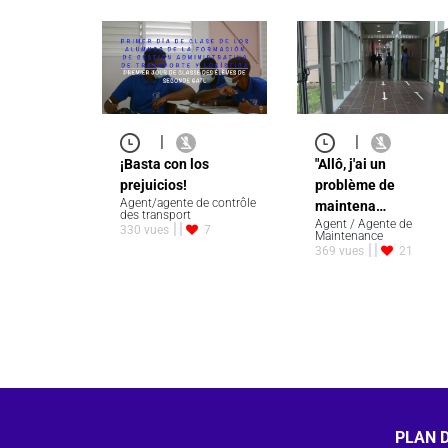
|
|
¡Basta con los
"Allô, j'ai un
prejuicios!
problème de
Agent/agente de contrôle
maintena…
des transport
Agent / Agente de
330 vues
7
Maintenance
369 vues
21
PLAN D