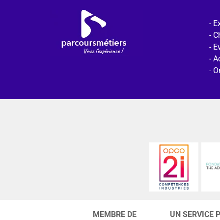
Ex
C
E
Ac
O
MEMBRE DE
UN SERVICE 