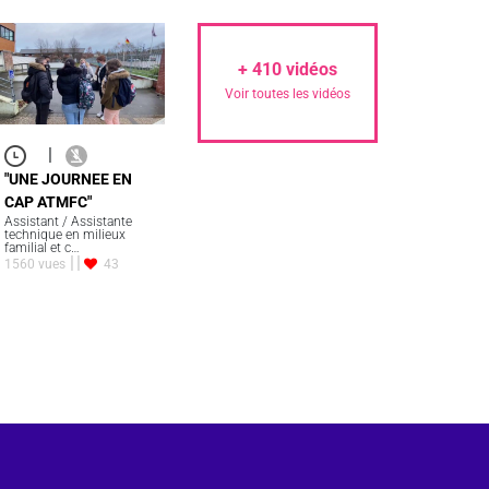
+
410
vidéos
Voir toutes les vidéos
|
"UNE JOURNEE EN
CAP ATMFC"
Assistant / Assistante
technique en milieux
familial et c…
1560 vues
43