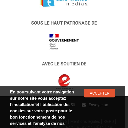
SOUS LE HAUT PATRONAGE DE
AVEC LE SOUTIEN DE
En poursuivant votre navigation
ACCEPTER
sur notre site vous acceptez
l’installation et l’utilisation de
CONTACT :
01 47 01 34 50
Envoyer un
cookies sur votre poste pour le
message
bon fonctionnement de nos
© EURO FRANCE MÉDIAS 2026
Mentions légales
RGPD
services et l'analyse de nos
Siret n°403 627 797 000 18
FAQ
VERSION BÊTA
API