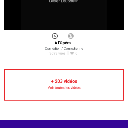
|
A l'Opéra
Comédien / Comédienne
3693 vues
0
+
203
vidéos
Voir toutes les vidéos