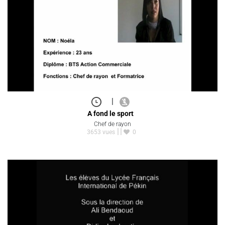
|
A fond le sport
Chef de rayon
3653 vues
0