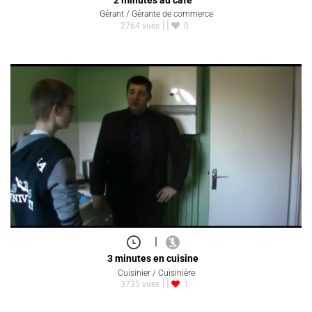
Gérant / Gérante de commerce
2764 vues
0
|
3 minutes en cuisine
Cuisinier / Cuisinière
3735 vues
1