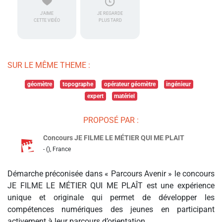
J'AIME
JE REGARDE
CETTE VIDÉO
PLUS TARD
SUR LE MÊME THEME :
géomètre
topographe
opérateur géomètre
ingénieur
expert
matériel
PROPOSÉ PAR :
Concours JE FILME LE MÉTIER QUI ME PLAIT
- (), France
Démarche préconisée dans « Parcours Avenir » le concours
JE FILME LE MÉTIER QUI ME PLAÎT est une expérience
unique et originale qui permet de développer les
compétences numériques des jeunes en participant
activement à leur parcours d’orientation.