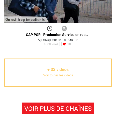
|
CAP PSR : Production Service en res…
Agent/agente de restauration
4508 vues
18
+
33
vidéos
Voir toutes les vidéos
VOIR PLUS DE CHAÎNES