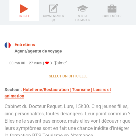
EN BREF
COMMENTAIRES
SUR LA
SUR LE MÉTIER
(3)
FORMATION
Entretiens
Agent/agente de voyage
"j'aime"
00 mn 00
27 vues
3
SELECTION OFFICIELLE
Secteur :
Hôtellerie/Restauration | Tourisme | Loisirs et
animation
Cabinet du Docteur Requet, Lure, 15h30. Cinq jeunes filles,
cinq personnalités, toutes dérangées. Leur point commun ?
Elles ne le savent pas encore, mais elles vont découvrir que
leurs symptômes sont en fait une chance inédite d’intégrer
la formation BTS Tourisme en Alternance.