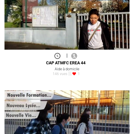
|
CAP ATMFC EREA 44
Aide à domicile
146 vues
1