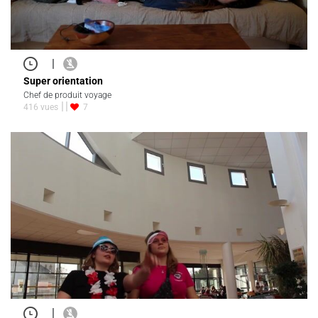
|
Super orientation
Chef de produit voyage
416 vues
7
|