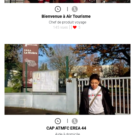
|
Bienvenue à Air Tourisme
Chef de produit voyage
145 vues
5
|
CAP ATMFC EREA 44
Aide à domicile