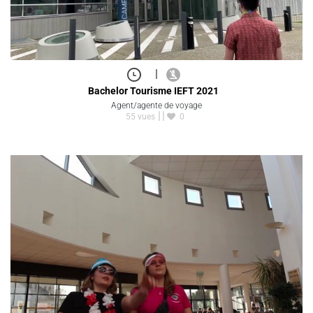
|
Bachelor Tourisme IEFT 2021
Agent/agente de voyage
55 vues
0