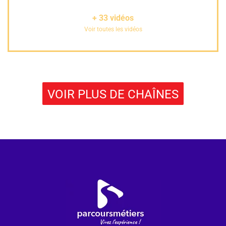
+
33
vidéos
Voir toutes les vidéos
VOIR PLUS DE CHAÎNES