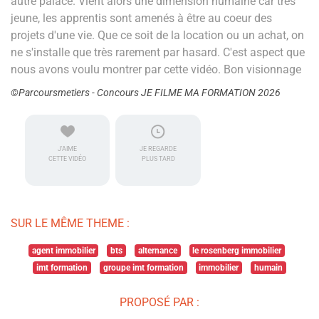
autre palace. Vient alors une dimension humaine car très
jeune, les apprentis sont amenés à être au coeur des
projets d'une vie. Que ce soit de la location ou un achat, on
ne s'installe que très rarement par hasard. C'est aspect que
nous avons voulu montrer par cette vidéo. Bon visionnage
©Parcoursmetiers - Concours JE FILME MA FORMATION 2026
J'AIME
JE REGARDE
CETTE VIDÉO
PLUS TARD
SUR LE MÊME THEME :
agent immobilier
bts
alternance
le rosenberg immobilier
imt formation
groupe imt formation
immobilier
humain
PROPOSÉ PAR :