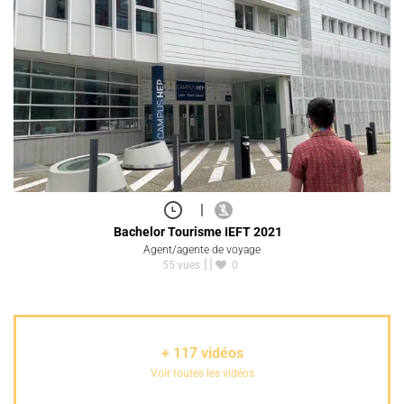
|
Bachelor Tourisme IEFT 2021
Agent/agente de voyage
55 vues
0
+
117
vidéos
Voir toutes les vidéos