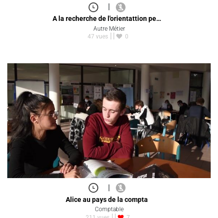
|
A la recherche de l'orientattion pe…
Autre Métier
47 vues
0
|
Alice au pays de la compta
Comptable
211 vues
7