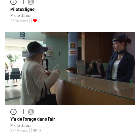
|
Pilote2ligne
Pilote d'avion
3604 vues
1
|
Y'a de l'orage dans l'air
Pilote d'avion
3319 vues
0