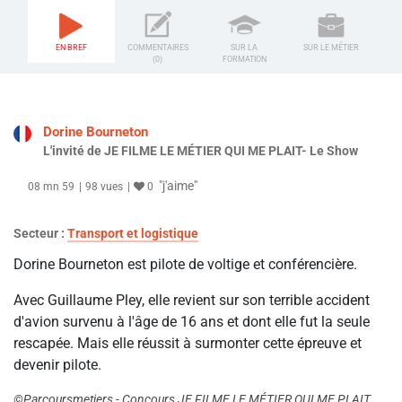
EN BREF
COMMENTAIRES
SUR LA
SUR LE MÉTIER
(0)
FORMATION
Dorine Bourneton
L'invité de JE FILME LE MÉTIER QUI ME PLAIT- Le Show
"j'aime"
08 mn 59
98 vues
0
Secteur :
Transport et logistique
Dorine Bourneton est pilote de voltige et conférencière.
Avec Guillaume Pley, elle revient sur son terrible accident
d'avion survenu à l'âge de 16 ans et dont elle fut la seule
rescapée. Mais elle réussit à surmonter cette épreuve et
devenir pilote.
©Parcoursmetiers - Concours JE FILME LE MÉTIER QUI ME PLAIT