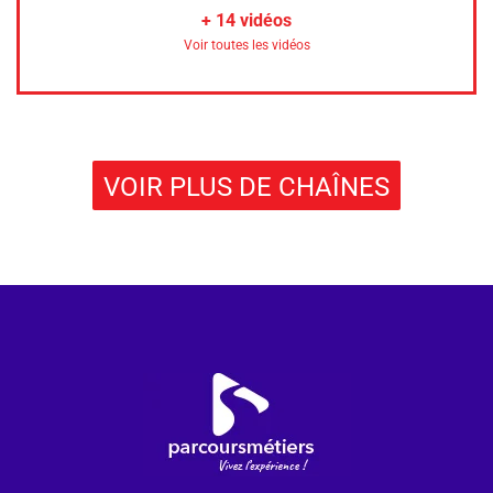
+
14
vidéos
Voir toutes les vidéos
VOIR PLUS DE CHAÎNES