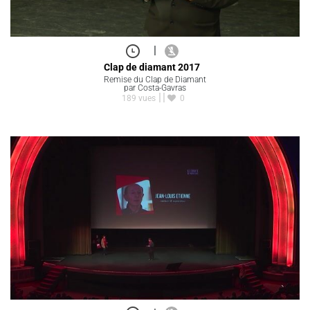
|
Clap de diamant 2017
Remise du Clap de Diamant
par Costa-Gavras
189 vues
0