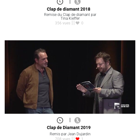
|
Clap de diamant 2018
Remise du Clap de diamant par
Tina Kieffer
356 vues
0
|
Clap de Diamant 2019
Remis par Jean Dujardin
708 vues
1