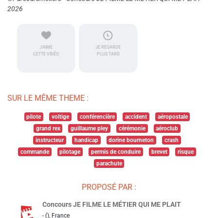
2026
J'AIME
JE REGARDE
CETTE VIDÉO
PLUS TARD
SUR LE MÊME THEME :
pilote
voltige
conférencière
accident
aéropostale
grand rex
guillaume pley
cérémonie
aéroclub
instructeur
handicap
dorine bourneton
crash
commande
pilotage
permis de conduire
brevet
risque
parachute
PROPOSÉ PAR :
Concours JE FILME LE MÉTIER QUI ME PLAIT
- (), France