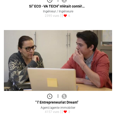
Si" ECO -VA TECH" m'était conté!…
Ingénieur / Ingénieure
2395 vues
6
|
" l' Entrepreneuriat Dream"
Agent/agente immobilier
4157 vues
2