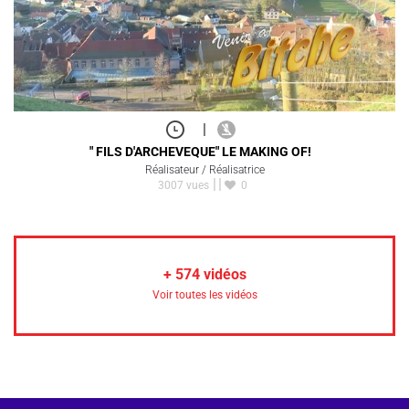
|
" FILS D'ARCHEVEQUE" LE MAKING OF!
Réalisateur / Réalisatrice
3007 vues
0
+
574
vidéos
Voir toutes les vidéos