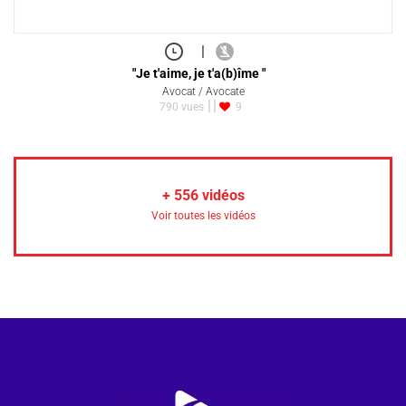
|
"Je t'aime, je t'a(b)îme "
Avocat / Avocate
790 vues
9
+
556
vidéos
Voir toutes les vidéos