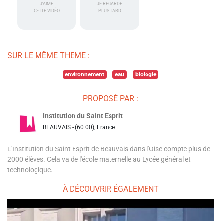
J'AIME
JE REGARDE
CETTE VIDÉO
PLUS TARD
SUR LE MÊME THEME :
environnement
eau
biologie
PROPOSÉ PAR :
Institution du Saint Esprit
BEAUVAIS - (60 00), France
L'Institution du Saint Esprit de Beauvais dans l'Oise compte plus de
2000 élèves. Cela va de l'école maternelle au Lycée général et
technologique.
À DÉCOUVRIR ÉGALEMENT