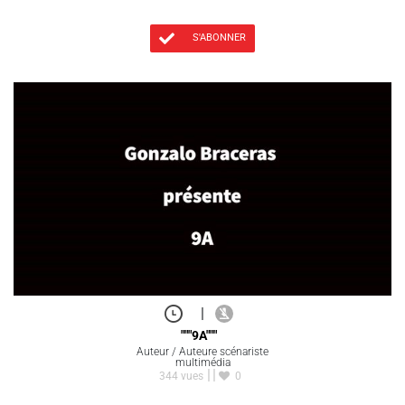
S'ABONNER
|
"""9A"""
Auteur / Auteure scénariste
multimédia
344 vues
0