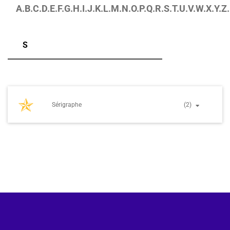
A.
B.
C.
D.
E.
F.
G.
H.
I.
J.
K.
L.
M.
N.
O.
P.
Q.
R.
S.
T.
U.
V.
W.
X.
Y.
Z.
S
Sérigraphe
(2)