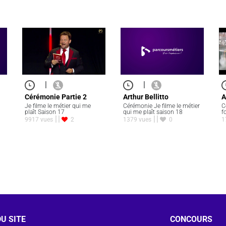
|
|
Arthur Bellitto
Cérémonie Partie 2
A
Cérémonie Je filme le métier
Je filme le métier qui me
C
qui me plaît saison 18
plaît Saison 17
f
1379 vues
0
9917 vues
2
1
U SITE
CONCOURS