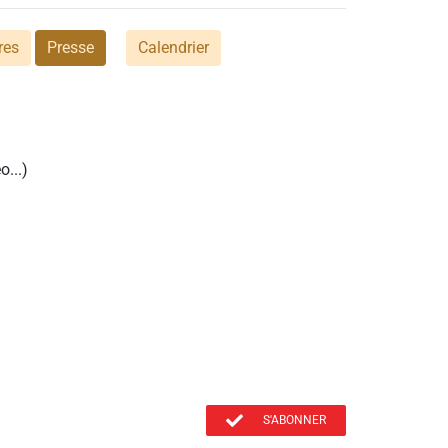
res
Presse
Calendrier
...)
S'ABONNER