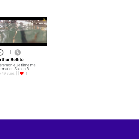
|
rthur Bellito
érémonie Je filme ma
ormation Saison 8
749 vues
1