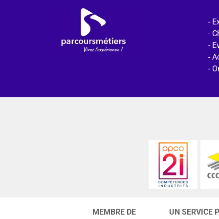
Ex
C
E
Ac
O
MEMBRE DE
UN SERVICE 