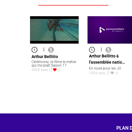
|
|
Arthur Bellitto à
Arthur Bellitto
l'assemblée natio…
Cérémonie Je filme le métier
qui me plaît Saison 17
En route pour les JO
5004 vues
3
1054 vues
0
PLAN D