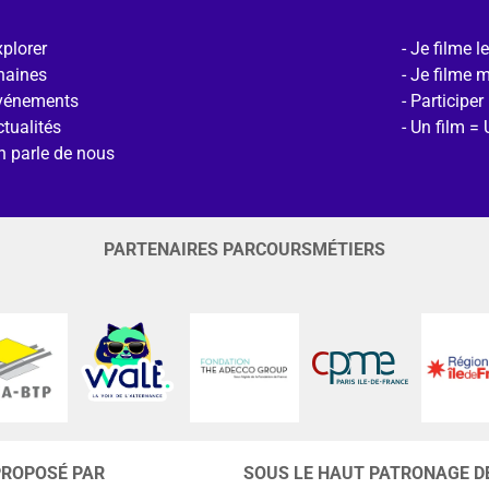
plorer
Je filme l
haines
Je filme 
vénements
Participer
tualités
Un film = 
n parle de nous
PARTENAIRES PARCOURSMÉTIERS
PROPOSÉ PAR
SOUS LE HAUT PATRONAGE D