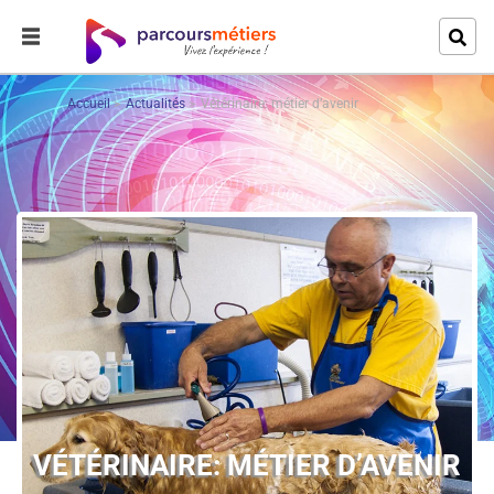
Accueil
Actualités
Vétérinaire: métier d’avenir
VÉTÉRINAIRE: MÉTIER D’AVENIR