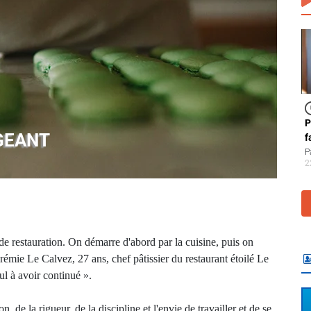
P
IGEANT
f
P
2
 de restauration. On démarre d'abord par la cuisine, puis on
rémie Le Calvez, 27 ans, chef pâtissier du restaurant étoilé Le
ul à avoir continué ».
, de la rigueur, de la discipline et l'envie de travailler et de se