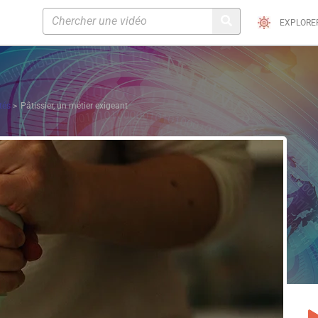
EXPLORE
tés
Pâtissier, un métier exigeant