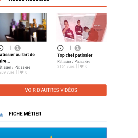
|
|
atissier ou l'art de
Top chef patissier
aire...
Pâtissier / Pâtissière
3161 vues
0
âtissier / Pâtissière
209 vues
0
VOIR D'AUTRES VIDÉOS
FICHE MÉTIER