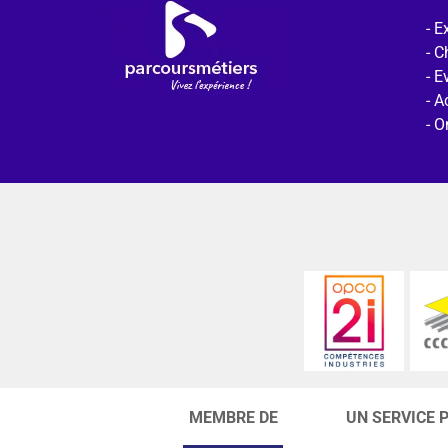
Ex
C
E
Ac
O
MEMBRE DE
UN SERVICE 