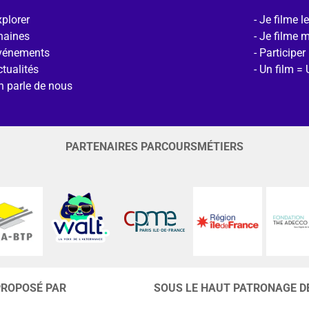
plorer
Je filme l
haines
Je filme 
vénements
Participer
tualités
Un film = 
n parle de nous
PARTENAIRES PARCOURSMÉTIERS
PROPOSÉ PAR
SOUS LE HAUT PATRONAGE D