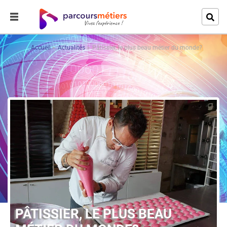
Accueil
Actualités
Pâtissier, le plus beau métier du monde?
PÂTISSIER, LE PLUS BEAU