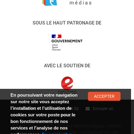
SOUS LE HAUT PATRONAGE DE
AVEC LE SOUTIEN DE
En poursuivant votre navigation
ACCEPTER
sur notre site vous acceptez
l’installation et l’utilisation de
CONTACT :
01 47 01 34 50
Envoyer un
cookies sur votre poste pour le
message
bon fonctionnement de nos
© EURO FRANCE MÉDIAS 2026
Mentions légales
RGPD
services et l'analyse de nos
Siret n°403 627 797 000 18
FAQ
VERSION BÊTA
API