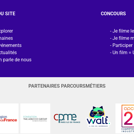
U SITE
CONCOURS
plorer
Je filme l
haines
Je filme 
vénements
Participer
tualités
Un film = 
n parle de nous
PARTENAIRES PARCOURSMÉTIERS