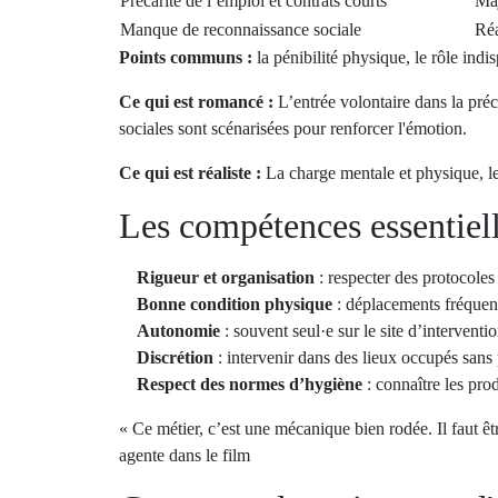
Précarité de l’emploi et contrats courts
Maj
Manque de reconnaissance sociale
Réa
Points communs :
la pénibilité physique, le rôle indis
Ce qui est romancé :
L’entrée volontaire dans la préca
sociales sont scénarisées pour renforcer l'émotion.
Ce qui est réaliste :
La charge mentale et physique, les
Les compétences essentielle
Rigueur et organisation
: respecter des protocoles 
Bonne condition physique
: déplacements fréquents
Autonomie
: souvent seul·e sur le site d’interventi
Discrétion
: intervenir dans des lieux occupés sans
Respect des normes d’hygiène
: connaître les prod
« Ce métier, c’est une mécanique bien rodée. Il faut ê
agente dans le film