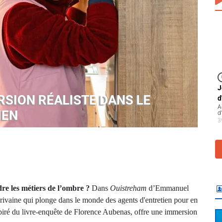
J
RSION RÉALISTE DANS LE
d
A
IEN
d
3
re les métiers de l’ombre ?
Dans
Ouistreham
d’Emmanuel
crivaine qui plonge dans le monde des agents d'entretien pour en
inspiré du livre-enquête de Florence Aubenas, offre une immersion