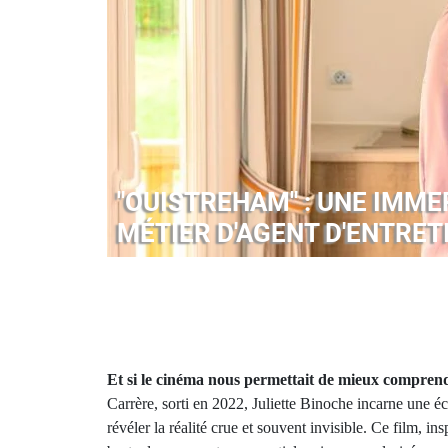
"OUISTREHAM" : UNE IMME
MÉTIER D'AGENT D'ENTRET
Et si le cinéma nous permettait de mieux comprend
Carrère, sorti en 2022, Juliette Binoche incarne une é
révéler la réalité crue et souvent invisible. Ce film, 