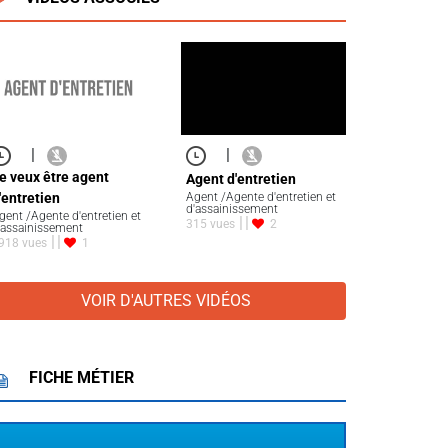
|
|
e veux être agent
Agent d'entretien
'entretien
Agent /Agente d'entretien et
d'assainissement
gent /Agente d'entretien et
315 vues
2
'assainissement
918 vues
1
VOIR D'AUTRES VIDÉOS
FICHE MÉTIER