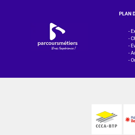
PLAN D
Ex
C
E
Ac
O