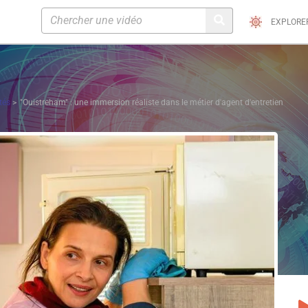
EXPLORE
tés
"Ouistreham" : une immersion réaliste dans le métier d'agent d'entretien