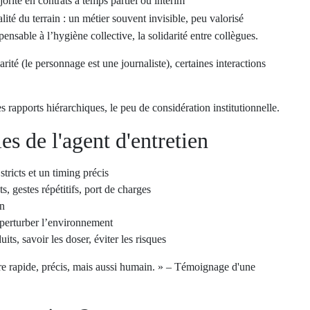
orité en contrats à temps partiel ou intérim
lité du terrain : un métier souvent invisible, peu valorisé
pensable à l’hygiène collective, la solidarité entre collègues.
rité (le personnage est une journaliste), certaines interactions
 rapports hiérarchiques, le peu de considération institutionnelle.
s de l'agent d'entretien
stricts et un timing précis
, gestes répétitifs, port de charges
on
 perturber l’environnement
uits, savoir les doser, éviter les risques
tre rapide, précis, mais aussi humain. » – Témoignage d'une