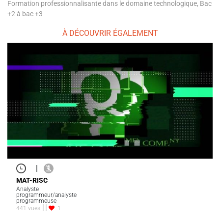
Formation professionnalisante dans le domaine technologique, Bac
+2 à bac +3
À DÉCOUVRIR ÉGALEMENT
|
MAT-RISC
Analyste
programmeur/analyste
programmeuse
441 vues
1