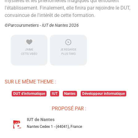
mystères et les phénomènes magiques qui entourent
l'établissement. Finalement, elle finira par rejoindre le DUT,
convaincue de l'intérêt de cette formation.
©Parcoursmetiers - IUT de Nantes 2026
J'AIME
JE REGARDE
CETTE VIDÉO
PLUS TARD
SUR LE MÊME THEME :
DUT d'informatique
IUT
Nantes
Développeur informatique
PROPOSÉ PAR :
IUT de Nantes
Nantes Cedex 1 - (44041), France