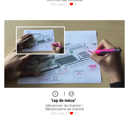
829 vues
6
|
"rap de méca"
Mécanicien de chantier /
Mécanicienne de chantier
566 vues
2