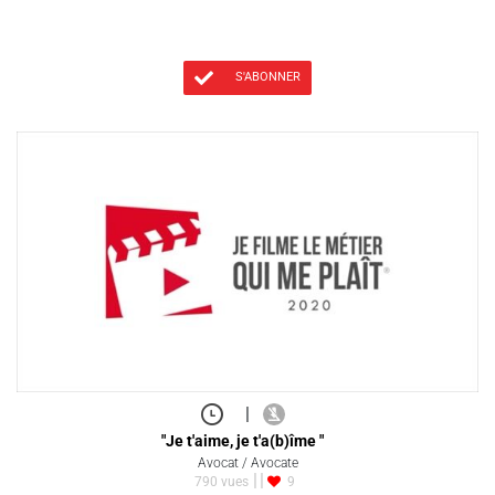
S'ABONNER
|
"Je t'aime, je t'a(b)îme "
Avocat / Avocate
790 vues
9