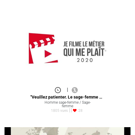
|
"Veuillez patienter. Le sage-femme …
Homme sage-femme / Sage-
femme
1805 vues
28