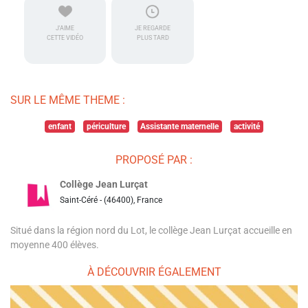
J'AIME
JE REGARDE
CETTE VIDÉO
PLUS TARD
SUR LE MÊME THEME :
enfant
périculture
Assistante maternelle
activité
PROPOSÉ PAR :
Collège Jean Lurçat
Saint-Céré - (46400), France
Situé dans la région nord du Lot, le collège Jean Lurçat accueille en
moyenne 400 élèves.
À DÉCOUVRIR ÉGALEMENT