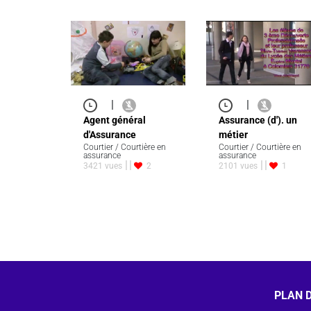
|
|
Agent général
Assurance (d'). un
d'Assurance
métier
Courtier / Courtière en
Courtier / Courtière en
assurance
assurance
3421 vues
2
2101 vues
1
PLAN D