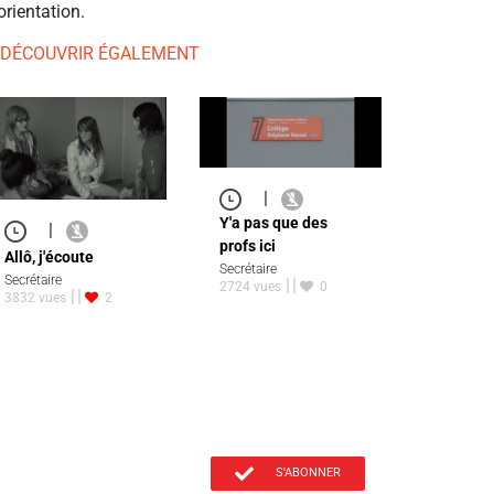
orientation.
 DÉCOUVRIR ÉGALEMENT
|
Y'a pas que des
|
profs ici
Allô, j'écoute
Secrétaire
Secrétaire
2724 vues
0
3832 vues
2
S'ABONNER