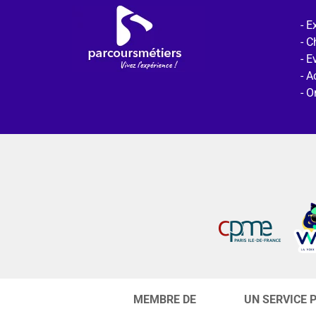
Ex
C
E
Ac
O
MEMBRE DE
UN SERVICE 