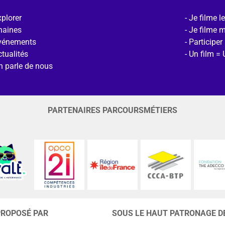
plorer
Je filme l
haines
Je filme 
vénements
Participer
tualités
Un film = 
n parle de nous
PARTENAIRES PARCOURSMÉTIERS
PROPOSÉ PAR
SOUS LE HAUT PATRONAGE D