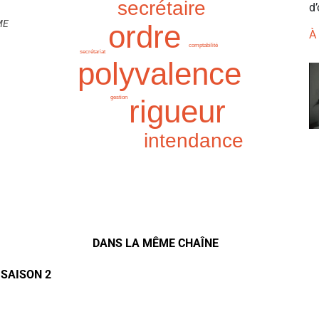
secrétaire
d’
ME
ordre
À
comptabilité
secrétariat
polyvalence
rigueur
gestion
intendance
DANS LA MÊME CHAÎNE
 SAISON 2