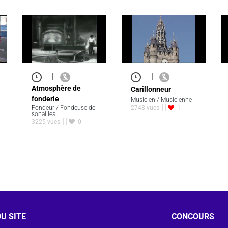
|
|
Atmosphère de
Carillonneur
fonderie
Musicien / Musicienne
Fondeur / Fondeuse de
2748 vues
1
sonailles
3225 vues
0
U SITE
CONCOURS