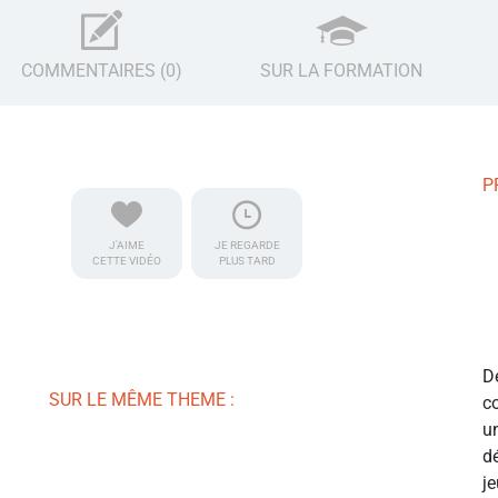
COMMENTAIRES (0)
SUR LA FORMATION
P
J'AIME
JE REGARDE
CETTE VIDÉO
PLUS TARD
D
SUR LE MÊME THEME :
c
u
d
j