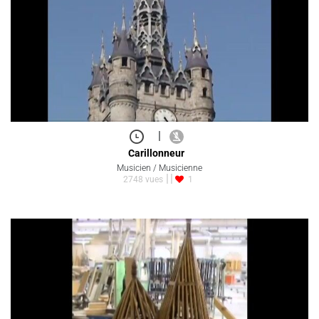
|
Carillonneur
Musicien / Musicienne
2748 vues
1