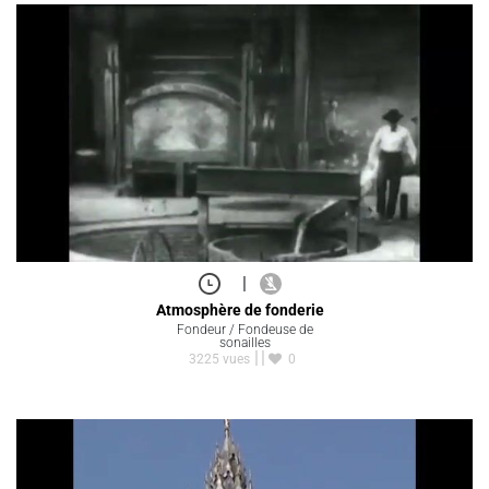
|
Atmosphère de fonderie
Fondeur / Fondeuse de
sonailles
3225 vues
0