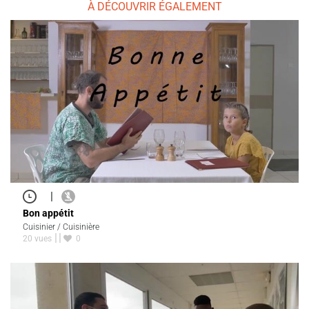
À DÉCOUVRIR ÉGALEMENT
|
Bon appétit
Cuisinier / Cuisinière
20 vues
0