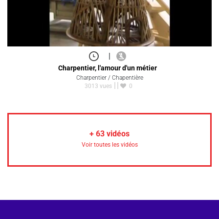
|
Charpentier, l'amour d'un métier
Charpentier / Chapentière
3013 vues
0
+
63
vidéos
Voir toutes les vidéos