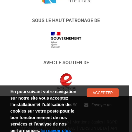
SOUS LE HAUT PATRONAGE DE
AVEC LE SOUTIEN DE
En poursuivant votre navigation
ACCEPTER
sur notre site vous acceptez
l’installation et l’utilisation de
CONTACT :
01 47 01 34 50
Envoyer un
cookies sur votre poste pour le
message
bon fonctionnement de nos
© EURO FRANCE MÉDIAS 2026
Mentions légales
RGPD
services et l'analyse de nos
Siret n°403 627 797 000 18
FAQ
VERSION BÊTA
API
performances.
En savoir plus