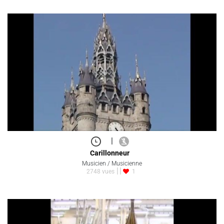
|
Carillonneur
Musicien / Musicienne
2748 vues
1