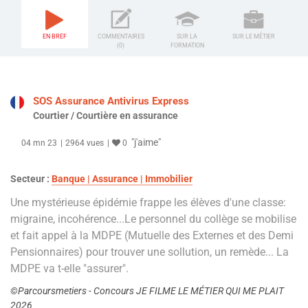
EN BREF
COMMENTAIRES
SUR LA
SUR LE MÉTIER
(0)
FORMATION
SOS Assurance Antivirus Express
Courtier / Courtière en assurance
"j'aime"
04 mn 23
2964 vues
0
Secteur :
Banque | Assurance | Immobilier
Une mystérieuse épidémie frappe les élèves d'une classe:
migraine, incohérence...Le personnel du collège se mobilise
et fait appel à la MDPE (Mutuelle des Externes et des Demi
Pensionnaires) pour trouver une sollution, un remède... La
MDPE va t-elle "assurer".
©Parcoursmetiers - Concours JE FILME LE MÉTIER QUI ME PLAIT
2026