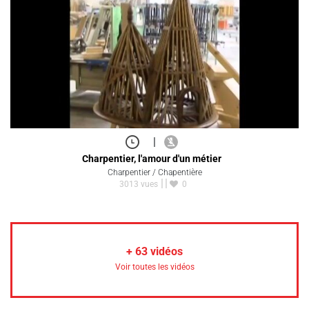
|
Charpentier, l'amour d'un métier
Charpentier / Chapentière
3013 vues
0
+
63
vidéos
Voir toutes les vidéos