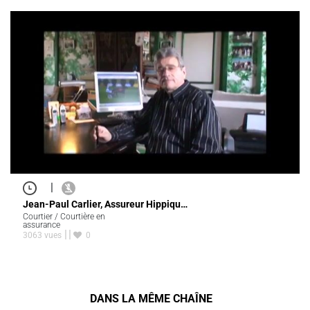
|
Jean-Paul Carlier, Assureur Hippiqu…
Courtier / Courtière en
assurance
3063 vues
0
DANS LA MÊME CHAÎNE