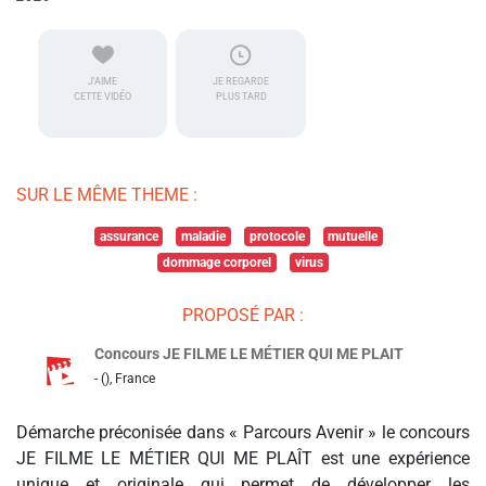
J'AIME
JE REGARDE
CETTE VIDÉO
PLUS TARD
SUR LE MÊME THEME :
assurance
maladie
protocole
mutuelle
dommage corporel
virus
PROPOSÉ PAR :
Concours JE FILME LE MÉTIER QUI ME PLAIT
- (), France
Démarche préconisée dans « Parcours Avenir » le concours
JE FILME LE MÉTIER QUI ME PLAÎT est une expérience
unique et originale qui permet de développer les