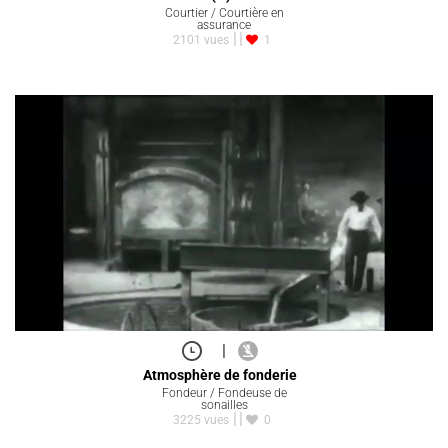
Courtier / Courtière en
assurance
2101 vues
1
|
Atmosphère de fonderie
Fondeur / Fondeuse de
sonailles
3225 vues
0