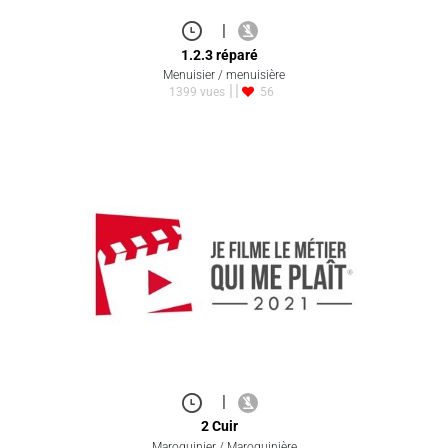
|
1.2.3 réparé
Menuisier / menuisière
1399 vues
56
|
2 Cuir
Maroquinier / Maroquinière