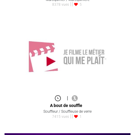
8378 vues
5
|
A bout de souffle
Souffleur / Souffleuse de verre
7415 vues
1