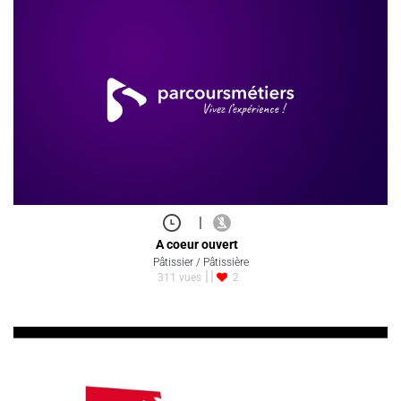
|
A coeur ouvert
Pâtissier / Pâtissière
311 vues
2