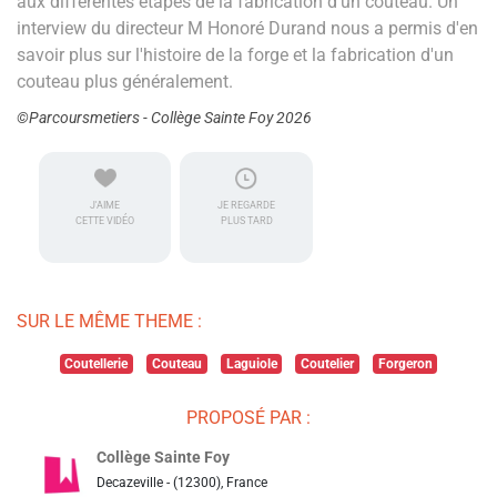
aux différentes étapes de la fabrication d'un couteau. Un
interview du directeur M Honoré Durand nous a permis d'en
savoir plus sur l'histoire de la forge et la fabrication d'un
couteau plus généralement.
©Parcoursmetiers - Collège Sainte Foy 2026
J'AIME
JE REGARDE
CETTE VIDÉO
PLUS TARD
SUR LE MÊME THEME :
Coutellerie
Couteau
Laguiole
Coutelier
Forgeron
PROPOSÉ PAR :
Collège Sainte Foy
Decazeville - (12300), France