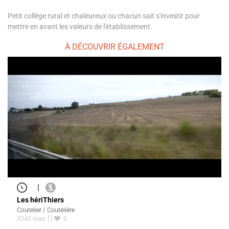
Petit collège rural et chaleureux ou chacun sait s'investir pour
mettre en avant les valeurs de l'établissement.
À DÉCOUVRIR ÉGALEMENT
|
Les hériThiers
Coutelier / Coutelière
3545 vues
0