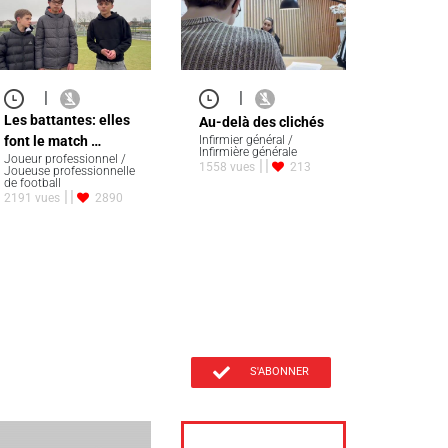
|
|
Les battantes: elles
Au-delà des clichés
font le match …
Infirmier général /
Infirmière générale
Joueur professionnel /
1558 vues
213
Joueuse professionnelle
de football
2191 vues
2890
S'ABONNER