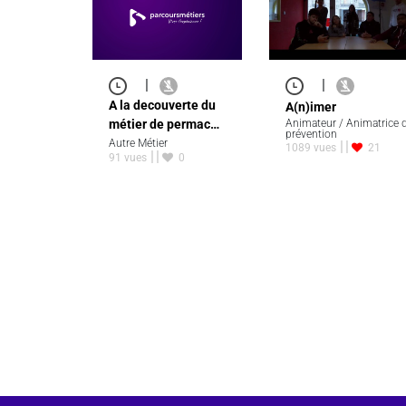
|
|
A la decouverte du
A(n)imer
métier de permac…
Animateur / Animatrice 
prévention
Autre Métier
1089 vues
21
91 vues
0