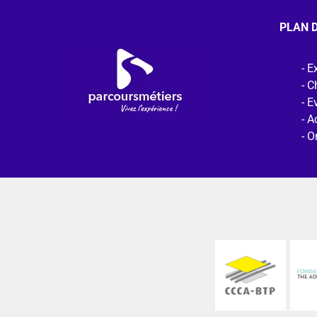
PLAN D
Ex
C
E
Ac
O