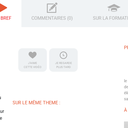
 BREF
COMMENTAIRES (0)
SUR LA FORMAT
P
J'AIME
JE REGARDE
CETTE VIDÉO
PLUS TARD
le
de
él
u
sa
SUR LE MÊME THEME :
À
eur
e