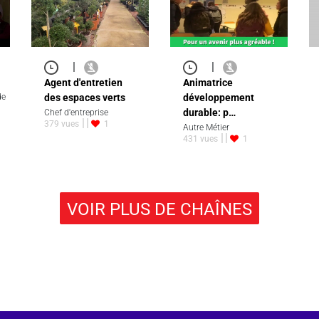
|
|
Agent d'entretien
Animatrice
de
des espaces verts
développement
durable: p…
Chef d'entreprise
379 vues
1
Autre Métier
431 vues
1
VOIR PLUS DE CHAÎNES