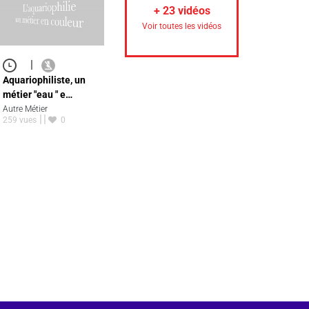
+
23
vidéos
Voir toutes les vidéos
|
Aquariophiliste, un
métier "eau " e…
Autre Métier
259 vues
0