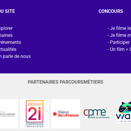
U SITE
CONCOURS
plorer
Je filme l
haines
Je filme 
vénements
Participer
tualités
Un film = 
n parle de nous
PARTENAIRES PARCOURSMÉTIERS