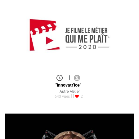
|
"Innovatr'Ice"
Autre Métier
643 vues
2