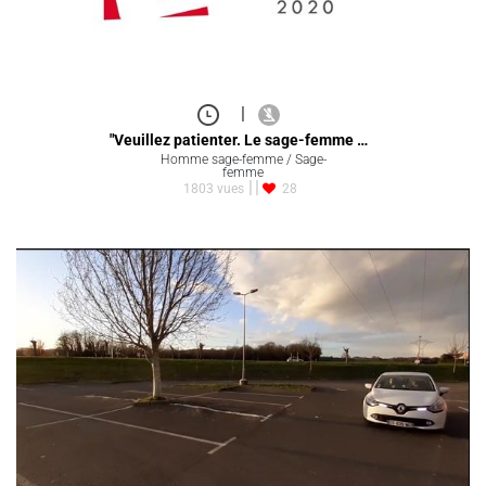
|
"Veuillez patienter. Le sage-femme …
Homme sage-femme / Sage-
femme
1803 vues
28