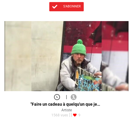
S'ABONNER
|
"Faire un cadeau à quelqu'un que je…
Artiste
1568 vues
9