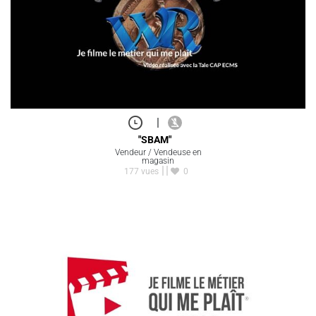
|
"SBAM"
Vendeur / Vendeuse en
magasin
177 vues
0