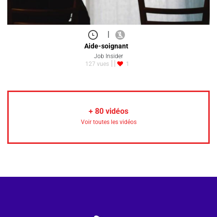
|
Aide-soignant
Job Insider
127 vues
1
+
80
vidéos
Voir toutes les vidéos