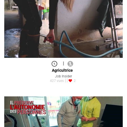
|
Agricultrice
Job Insider
427 vues
2