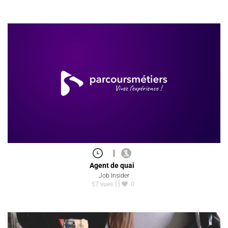
|
Agent de quai
Job Insider
57 vues
0