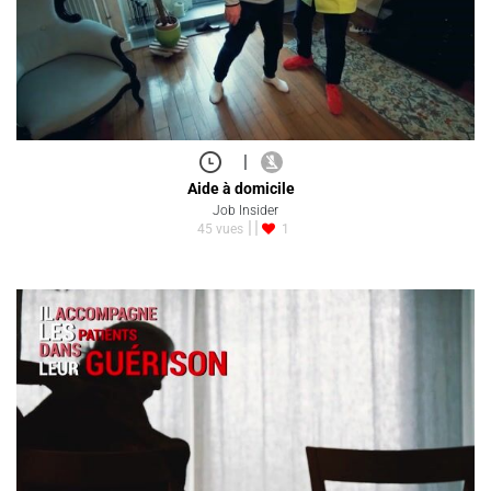
|
Aide à domicile
Job Insider
45 vues
1