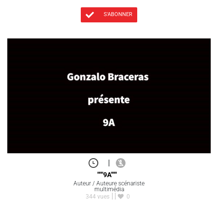
S'ABONNER
|
"""9A"""
Auteur / Auteure scénariste
multimédia
344 vues
0