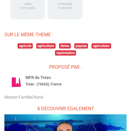
J'AIME
JE REGARDE
CETTE VIDÉO
PLUS TARD
SUR LE MÊME THEME :
agricole
agriculture
ferme
paysan
agriculteur
exploitation
PROPOSÉ PAR :
MFR de Totes
Totes - (76660), France
Maison Familial Rural
À DÉCOUVRIR ÉGALEMENT