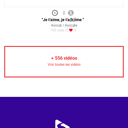
|
"Je t'aime, je t'a(b)îme "
Avocat / Avocate
790 vues
9
+
556
vidéos
Voir toutes les vidéos