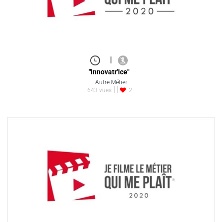
|
"Innovatr'Ice"
Autre Métier
643 vues
2