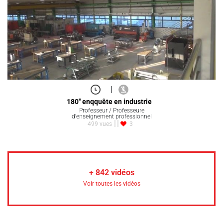
|
180'' enqquête en industrie
Professeur / Professeure
d'enseignement professionnel
499 vues
3
+
842
vidéos
Voir toutes les vidéos