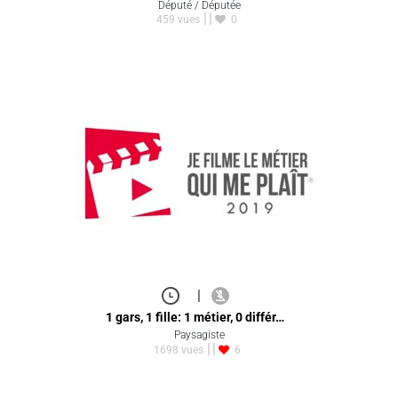
Député / Députée
459 vues
0
|
1 gars, 1 fille: 1 métier, 0 différ…
Paysagiste
1698 vues
6