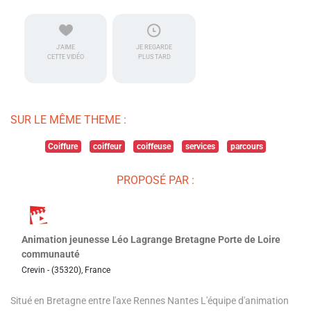
J'AIME
JE REGARDE
CETTE VIDÉO
PLUS TARD
SUR LE MÊME THEME :
Coiffure
coiffeur
coiffeuse
services
parcours
PROPOSÉ PAR :
Animation jeunesse Léo Lagrange Bretagne Porte de Loire
communauté
Crevin - (35320), France
Situé en Bretagne entre l'axe Rennes Nantes L'équipe d'animation