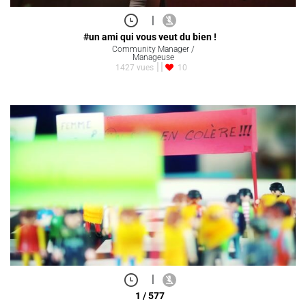
|
#un ami qui vous veut du bien !
Community Manager /
Manageuse
1427 vues
10
|
1 / 577