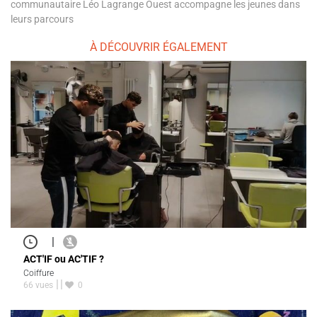
communautaire Léo Lagrange Ouest accompagne les jeunes dans
leurs parcours
À DÉCOUVRIR ÉGALEMENT
|
ACT'IF ou AC'TIF ?
Coiffure
66 vues
0