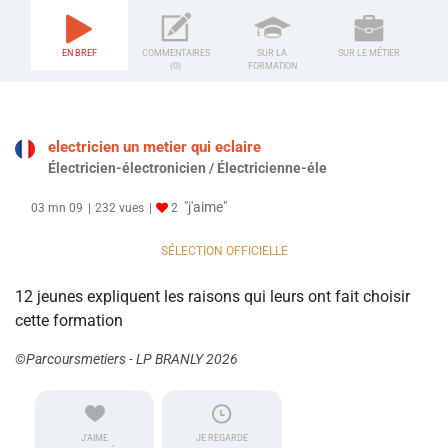
EN BREF
COMMENTAIRES
SUR LA
SUR LE MÉTIER
(0)
FORMATION
electricien un metier qui eclaire
Électricien-électronicien / Électricienne-éle
"j'aime"
03 mn 09
232 vues
2
SÉLECTION OFFICIELLE
12 jeunes expliquent les raisons qui leurs ont fait choisir
cette formation
©Parcoursmetiers - LP BRANLY 2026
J'AIME
JE REGARDE