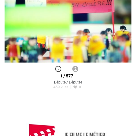
|
1 / 577
Député / Députée
459 vues
0