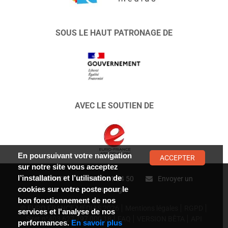
SOUS LE HAUT PATRONAGE DE
AVEC LE SOUTIEN DE
En poursuivant votre navigation
ACCEPTER
sur notre site vous acceptez
l’installation et l’utilisation de
CONTACT :
01 47 01 34 50
Envoyer un
cookies sur votre poste pour le
message
bon fonctionnement de nos
© EURO FRANCE MÉDIAS 2026
Mentions légales
RGPD
services et l'analyse de nos
Siret n°403 627 797 000 18
FAQ
VERSION BÊTA
API
performances.
En savoir plus