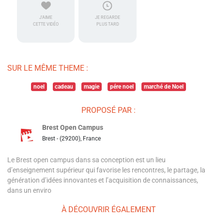
J'AIME
JE REGARDE
CETTE VIDÉO
PLUS TARD
SUR LE MÊME THEME :
noel
cadeau
magie
pére noel
marché de Noel
PROPOSÉ PAR :
Brest Open Campus
Brest - (29200), France
Le Brest open campus dans sa conception est un lieu
d’enseignement supérieur qui favorise les rencontres, le partage, la
génération d’idées innovantes et l’acquisition de connaissances,
dans un enviro
À DÉCOUVRIR ÉGALEMENT