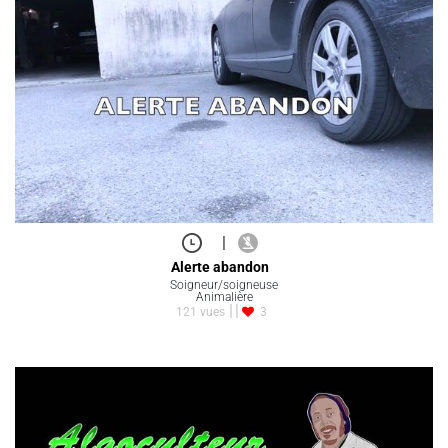
|
Alerte abandon
Soigneur/soigneuse
Animalière
121 vues
3