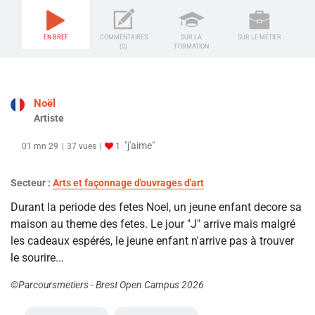
EN BREF
COMMENTAIRES
SUR LA
SUR LE MÉTIER
(0)
FORMATION
Noël
Artiste
"j'aime"
01 mn 29
37 vues
1
Secteur :
Arts et façonnage d'ouvrages d'art
Durant la periode des fetes Noel, un jeune enfant decore sa
maison au theme des fetes. Le jour "J" arrive mais malgré
les cadeaux espérés, le jeune enfant n'arrive pas à trouver
le sourire...
©Parcoursmetiers - Brest Open Campus 2026