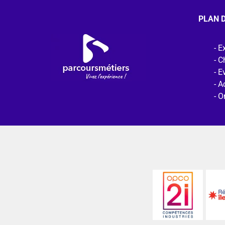
PLAN D
Ex
C
E
Ac
O