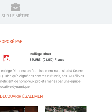
SUR LE MÉTIER
ROPOSÉ PAR :
Collège Dinet
SEURRE - (21250), France
 collège Dinet est un établissement rural situé à Seurre
1). Bien qu'éloigné des centres culturels, ses 390 élèves
néficient de nombreux projets menés par une équipe
ucative dynamique.
 DÉCOUVRIR ÉGALEMENT