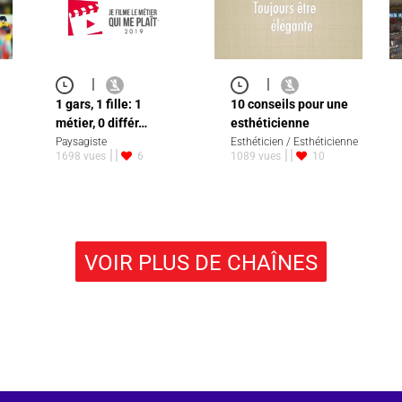
|
|
1 gars, 1 fille: 1
10 conseils pour une
métier, 0 différ…
esthéticienne
Paysagiste
Esthéticien / Esthéticienne
1698 vues
6
1089 vues
10
VOIR PLUS DE CHAÎNES