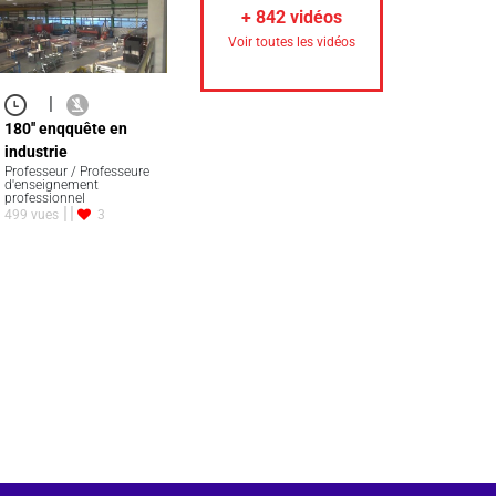
+
842
vidéos
Voir toutes les vidéos
|
180'' enqquête en
industrie
Professeur / Professeure
d'enseignement
professionnel
499 vues
3