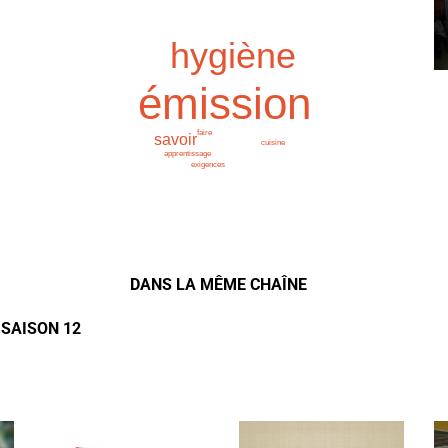
hygiène
émission
faire
savoir
cuisine
apprentissage
exigences
DANS LA MÊME CHAÎNE
 SAISON 12