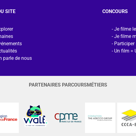
U SITE
CONCOURS
plorer
Je filme l
haines
Je filme 
vénements
Participer
tualités
Un film = 
n parle de nous
PARTENAIRES PARCOURSMÉTIERS