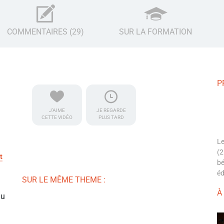
COMMENTAIRES (29)
SUR LA FORMATION
P
J'AIME
JE REGARDE
CETTE VIDÉO
PLUS TARD
Le
(2
t
bé
éd
SUR LE MÊME THEME :
À
du