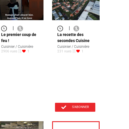
|
|
Le premier coup de
La recette des
feu !
secondes Cuisine
Cuisinier / Cuisinière
Cuisinier / Cuisinière
2906 vues
1
231 vues
1
S'ABONNER