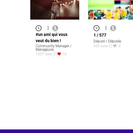
|
|
#un ami qui vous
1 / 577
veut du bien !
Député / Députée
Community Manager /
459 vues
0
Manageuse
1427 vues
10