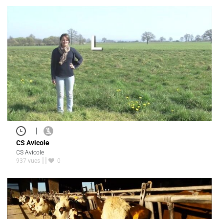
|
CS Avicole
CS Avicole
937 vues
0