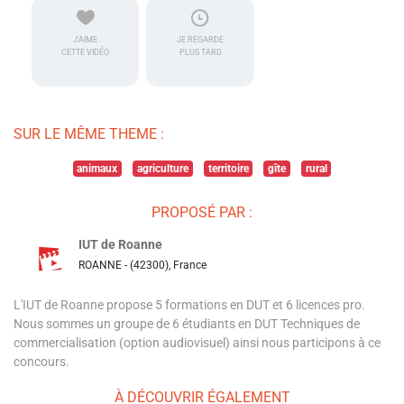
J'AIME
JE REGARDE
CETTE VIDÉO
PLUS TARD
SUR LE MÊME THEME :
animaux
agriculture
territoire
gîte
rural
PROPOSÉ PAR :
IUT de Roanne
ROANNE - (42300), France
L'IUT de Roanne propose 5 formations en DUT et 6 licences pro.
Nous sommes un groupe de 6 étudiants en DUT Techniques de
commercialisation (option audiovisuel) ainsi nous participons à ce
concours.
À DÉCOUVRIR ÉGALEMENT