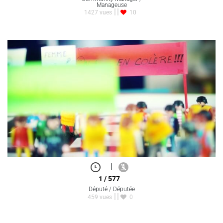
Manageuse
1427 vues
10
|
1 / 577
Député / Députée
459 vues
0