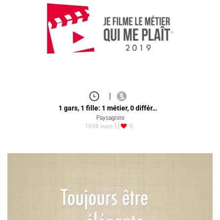
|
1 gars, 1 fille: 1 métier, 0 différ…
Paysagiste
1698 vues
6