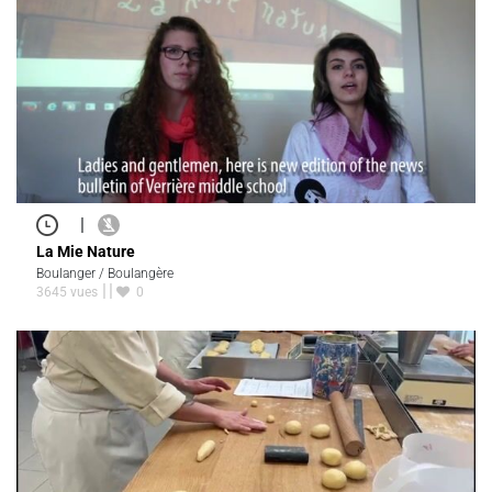
|
La Mie Nature
Boulanger / Boulangère
3645 vues
0