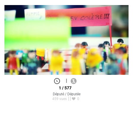
|
1 / 577
Député / Députée
459 vues
0