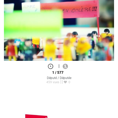
|
1 / 577
Député / Députée
459 vues
0