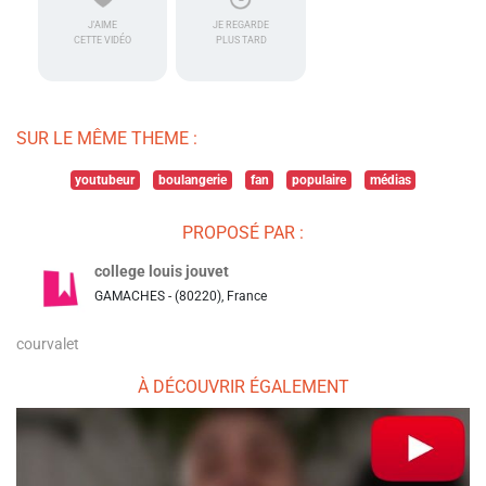
J'AIME
JE REGARDE
CETTE VIDÉO
PLUS TARD
SUR LE MÊME THEME :
youtubeur
boulangerie
fan
populaire
médias
PROPOSÉ PAR :
college louis jouvet
GAMACHES - (80220), France
courvalet
À DÉCOUVRIR ÉGALEMENT