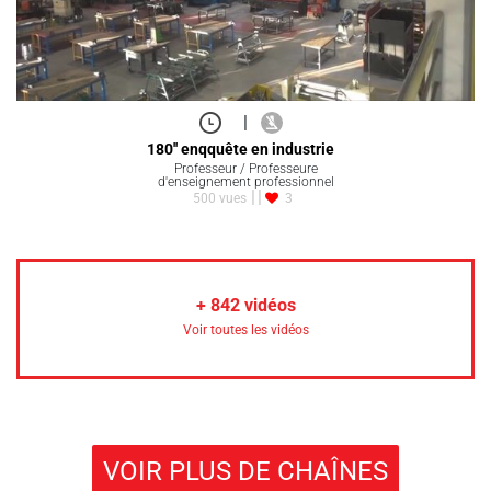
|
180'' enqquête en industrie
Professeur / Professeure
d'enseignement professionnel
500 vues
3
+
842
vidéos
Voir toutes les vidéos
VOIR PLUS DE CHAÎNES