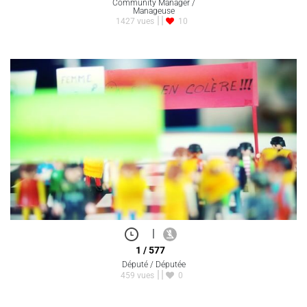
Community Manager /
Manageuse
1427 vues
10
|
1 / 577
Député / Députée
459 vues
0