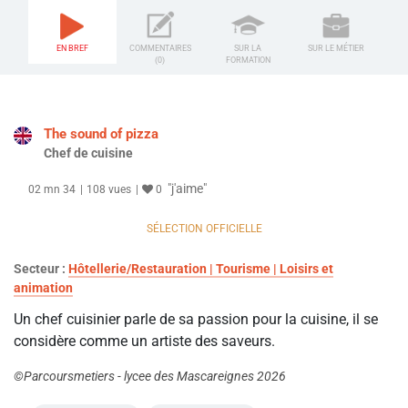
EN BREF
COMMENTAIRES
SUR LA
SUR LE MÉTIER
(0)
FORMATION
The sound of pizza
Chef de cuisine
"j'aime"
02 mn 34
108 vues
0
SÉLECTION OFFICIELLE
Secteur :
Hôtellerie/Restauration | Tourisme | Loisirs et
animation
Un chef cuisinier parle de sa passion pour la cuisine, il se
considère comme un artiste des saveurs.
©Parcoursmetiers - lycee des Mascareignes 2026