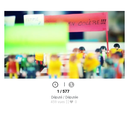
|
1 / 577
Député / Députée
459 vues
0