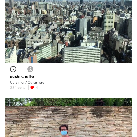
|
sushi cheffe
Cuisinier / Cuisinière
384 vues
4