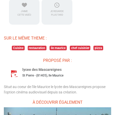
J'AIME
JE REGARDE
CETTE VIDÉO
PLUS TARD
SUR LE MÊME THEME :
Cuisine
restauration
ile maurice
chef cuisinier
pizza
PROPOSÉ PAR :
lycee des Mascareignes
St Pierre - (81405), Ile Maurice
Situé au coeur de l'ile Maurice le lycée des Mascareignes propose
l'option cinéma audiovisuel depuis sa création.
À DÉCOUVRIR ÉGALEMENT