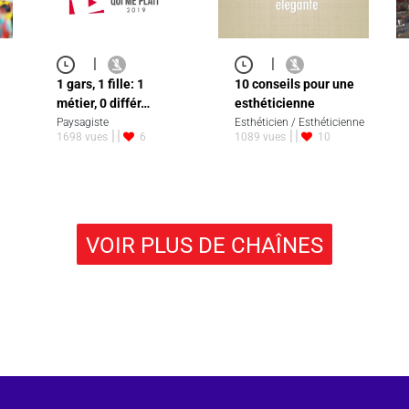
|
|
1 gars, 1 fille: 1
10 conseils pour une
métier, 0 différ…
esthéticienne
Paysagiste
Esthéticien / Esthéticienne
1698 vues
6
1089 vues
10
VOIR PLUS DE CHAÎNES