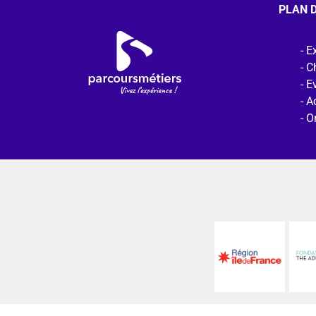
PLAN D
Ex
C
E
Ac
O