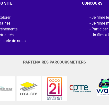
U SITE
CONCOURS
plorer
Je filme l
haines
Je filme 
vénements
Participer
tualités
Un film = 
n parle de nous
PARTENAIRES PARCOURSMÉTIERS