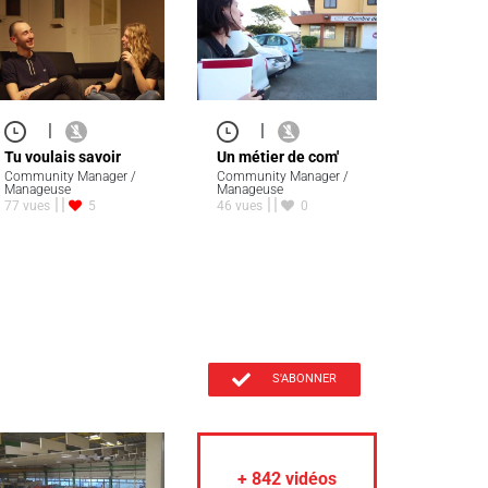
|
|
Tu voulais savoir
Un métier de com'
Community Manager /
Community Manager /
Manageuse
Manageuse
77 vues
5
46 vues
0
S'ABONNER
+
842
vidéos