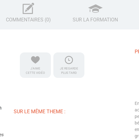
COMMENTAIRES (0)
SUR LA FORMATION
P
J'AIME
JE REGARDE
CETTE VIDÉO
PLUS TARD
En
n
ac
SUR LE MÊME THEME :
pe
bé
en
es
gr