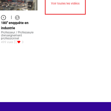
Voir toutes les vidéos
|
180'' enqquête en
industrie
Professeur / Professeure
d'enseignement
professionnel
499 vues
3