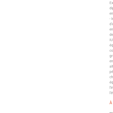
Ex
di
en
- 
d'
en
de
IU
éq
co
gr
en
al
pé
ch
éq
l'
l'
À