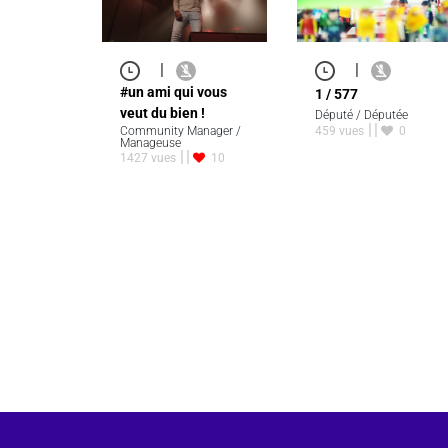
|
|
#un ami qui vous
1 / 577
veut du bien !
Député / Députée
Community Manager /
459 vues
0
Manageuse
1427 vues
10