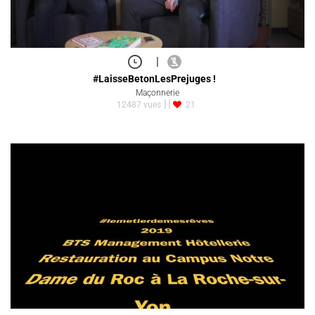
|
#LaisseBetonLesPrejuges !
Maçonnerie
12487 vues
21