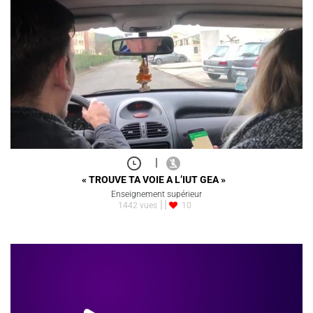
|
« TROUVE TA VOIE A L’IUT GEA »
Enseignement supérieur
1442 vues
10