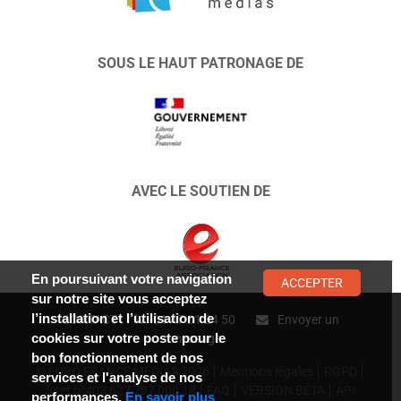
SOUS LE HAUT PATRONAGE DE
AVEC LE SOUTIEN DE
En poursuivant votre navigation
ACCEPTER
sur notre site vous acceptez
l’installation et l’utilisation de
CONTACT :
01 47 01 34 50
Envoyer un
cookies sur votre poste pour le
message
bon fonctionnement de nos
© EURO FRANCE MÉDIAS 2026
Mentions légales
RGPD
services et l'analyse de nos
Siret n°403 627 797 000 18
FAQ
VERSION BÊTA
API
performances.
En savoir plus