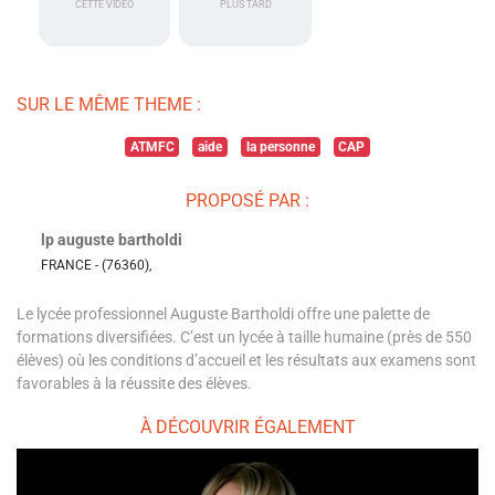
CETTE VIDÉO
PLUS TARD
SUR LE MÊME THEME :
ATMFC
aide
la personne
CAP
PROPOSÉ PAR :
lp auguste bartholdi
FRANCE - (76360),
Le lycée professionnel Auguste Bartholdi offre une palette de
formations diversifiées. C’est un lycée à taille humaine (près de 550
élèves) où les conditions d’accueil et les résultats aux examens sont
favorables à la réussite des élèves.
À DÉCOUVRIR ÉGALEMENT