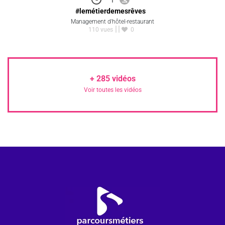
#lemétierdemesrêves
Management d'hôtel-restaurant
110 vues
0
+
285
vidéos
Voir toutes les vidéos