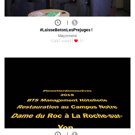
|
#LaisseBetonLesPrejuges !
Maçonnerie
12487 vues
21
|