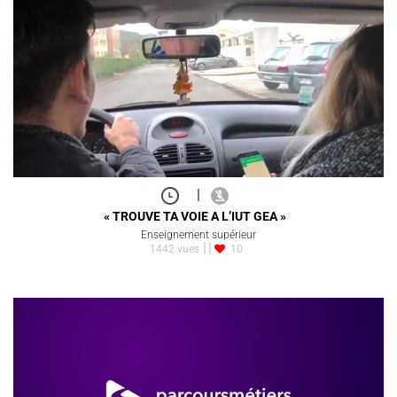
|
« TROUVE TA VOIE A L’IUT GEA »
Enseignement supérieur
1442 vues
10