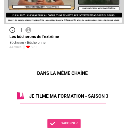
|
Les bûcherons de l'extrême
Bûcheron / Bûcheronne
44 vues
263
DANS LA MÊME CHAÎNE
JE FILME MA FORMATION - SAISON 3
S'ABONNER