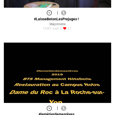
|
#LaisseBetonLesPrejuges !
Maçonnerie
12487 vues
21
|
#lemétierdemesrêves