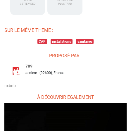
CETTE VIDÉO
PLUS TARD
SUR LE MÊME THEME :
CAP
installations
sanitaires
PROPOSÉ PAR :
789
asniere - (92600), France
nxbnb
À DÉCOUVRIR ÉGALEMENT