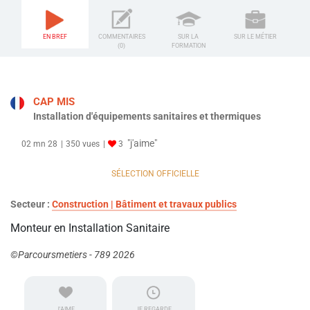
EN BREF
COMMENTAIRES
SUR LA
SUR LE MÉTIER
(0)
FORMATION
CAP MIS
Installation d'équipements sanitaires et thermiques
"j'aime"
02 mn 28
350 vues
3
SÉLECTION OFFICIELLE
Secteur :
Construction | Bâtiment et travaux publics
Monteur en Installation Sanitaire
©Parcoursmetiers - 789 2026
J'AIME
JE REGARDE