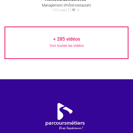
Management d'hôtel-restaurant
110 vues
0
+
285
vidéos
Voir toutes les vidéos