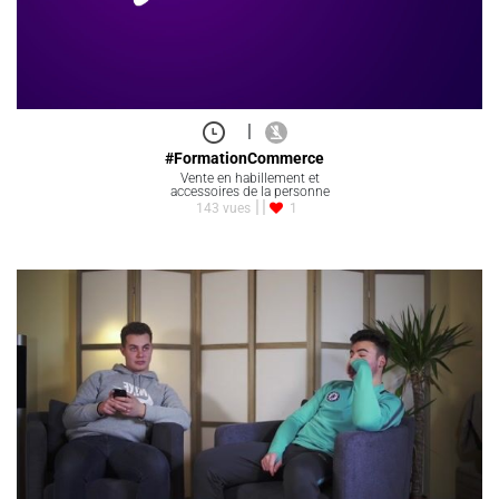
|
#FormationCommerce
Vente en habillement et
accessoires de la personne
143 vues
1