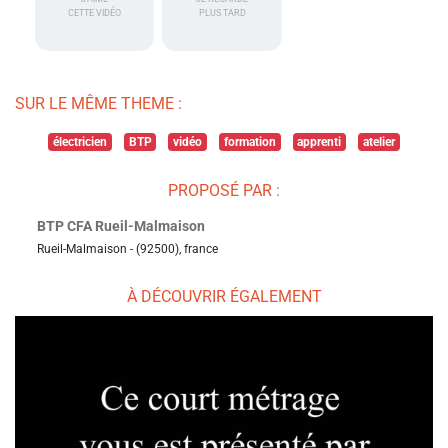
CETTE VIDÉO
PLUS TARD
SUR LE MÊME THEME :
électricien
BTP
vidéo
formation
apprenti
atelier
PROPOSÉ PAR :
BTP CFA Rueil-Malmaison
Rueil-Malmaison - (92500), france
À DÉCOUVRIR ÉGALEMENT