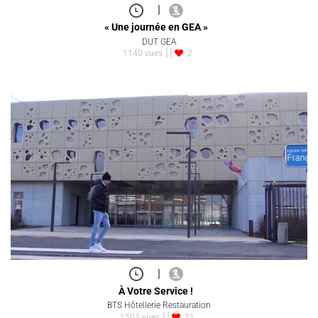
|
« Une journée en GEA »
DUT GEA
1140 vues
2
|
À Votre Service !
BTS Hôtellerie Restauration
1503 vues
21