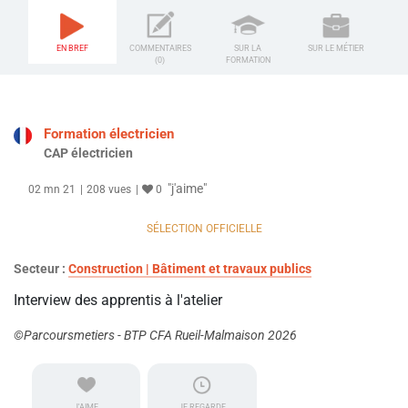
EN BREF
COMMENTAIRES
SUR LA
SUR LE MÉTIER
(0)
FORMATION
Formation électricien
CAP électricien
"j'aime"
02 mn 21
208 vues
0
SÉLECTION OFFICIELLE
Secteur :
Construction | Bâtiment et travaux publics
Interview des apprentis à l'atelier
©Parcoursmetiers - BTP CFA Rueil-Malmaison 2026
J'AIME
JE REGARDE