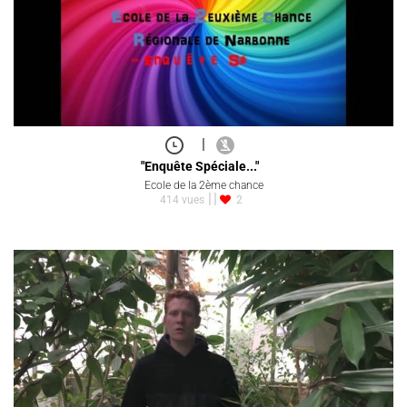
|
"Enquête Spéciale..."
Ecole de la 2ème chance
414 vues
2