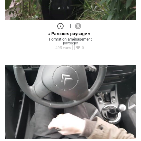
|
« Parcours paysage »
Formation aménagement
paysager
495 vues
0