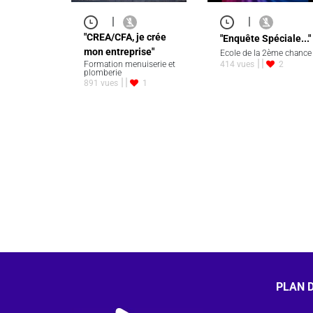
|
|
"CREA/CFA, je crée
"Enquête Spéciale..."
mon entreprise"
Ecole de la 2ème chance
Formation menuiserie et
414 vues
2
plomberie
891 vues
1
PLAN D