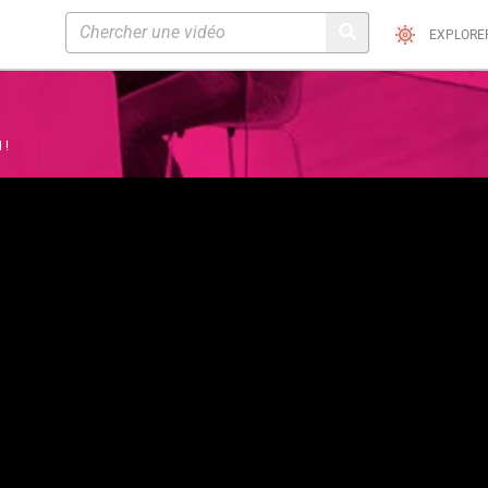
EXPLORE
 !