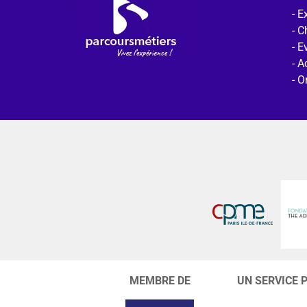
Ex
C
E
Ac
O
MEMBRE DE
UN SERVICE 