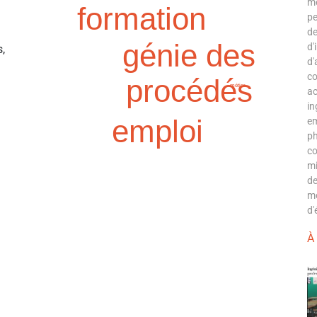
mé
formation
pe
de
génie des
d'
,
d'
co
procédés
métier
ac
in
emploi
em
ph
co
mi
de
mo
d'
À