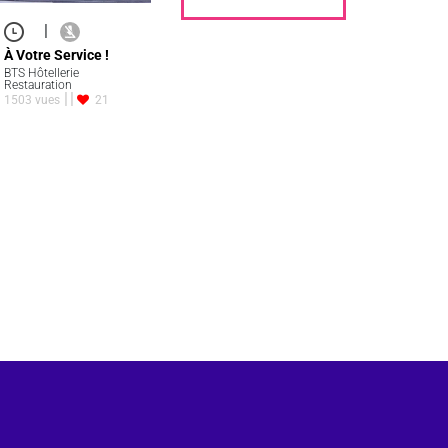
|
À Votre Service !
BTS Hôtellerie
Restauration
1503 vues
21