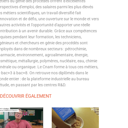
tiers du génie des procédés offrent d'excellentes
rspectives d'emploi, des salaires parmi les plus élevés
s métiers scientifiques, un travail diversifié fait
innovation et de défis, une ouverture sur le monde et vers
autres activités et l'opportunité d'apporter une réelle
ntribution à un avenir durable. Grâce aux compétences
quises pendant leur formation, les techniciens,
génieurs et chercheurs en génie des procédés sont
ployés dans de nombreux secteurs : pétrochimie,
armacie, environnement, agroalimentaire, énergie,
smétique, métallurgie, polymères, nucléaire, eau, chimie
nérale ou organique. Le Cnam forme à tous ces métiers,
 bac+3 à bac+8. On retrouve nos diplômés dans le
nde entier : de la plateforme industrielle au bureau
étude, en passant par les centres R&D.
 DÉCOUVRIR ÉGALEMENT