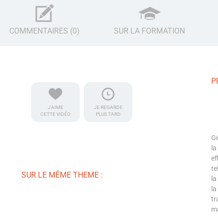
COMMENTAIRES (0)
SUR LA FORMATION
P
J'AIME
JE REGARDE
CETTE VIDÉO
PLUS TARD
Gé
la
ef
te
SUR LE MÊME THEME :
la
la
tr
ma