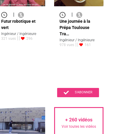
|
|
Futur robotique et
Une journée à la
vert
Prépa Toulouse
Tra…
Ingénieur / Ingénieure
321 vues
296
Ingénieur / Ingénieure
978 vues
161
S'ABONNER
+
260
vidéos
Voir toutes les vidéos