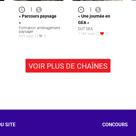
|
|
« Parcours paysage
« Une journée en
»
GEA »
Formation aménagement
DUT GEA
paysager
1140 vues
2
495 vues
0
VOIR PLUS DE CHAÎNES
U SITE
CONCOURS