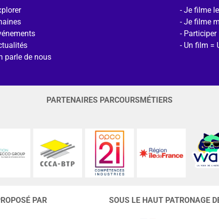
plorer
Je filme l
haines
Je filme 
vénements
Participer
tualités
Un film = 
n parle de nous
PARTENAIRES PARCOURSMÉTIERS
PROPOSÉ PAR
SOUS LE HAUT PATRONAGE D