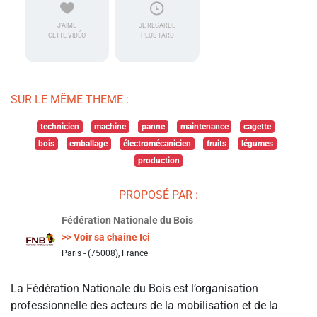
J'AIME
JE REGARDE
CETTE VIDÉO
PLUS TARD
SUR LE MÊME THEME :
technicien
machine
panne
maintenance
cagette
bois
emballage
électromécanicien
fruits
légumes
production
PROPOSÉ PAR :
Fédération Nationale du Bois
>> Voir sa chaine Ici
Paris - (75008), France
La Fédération Nationale du Bois est l’organisation
professionnelle des acteurs de la mobilisation et de la