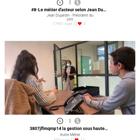
|
#8-Le métier d'acteur selon Jean Du…
Jean Dujardin - Président du
jury
17901 vues
4
|
3807jflmqmp14 la gestion sous haute…
Autre Métier
600 vues
17