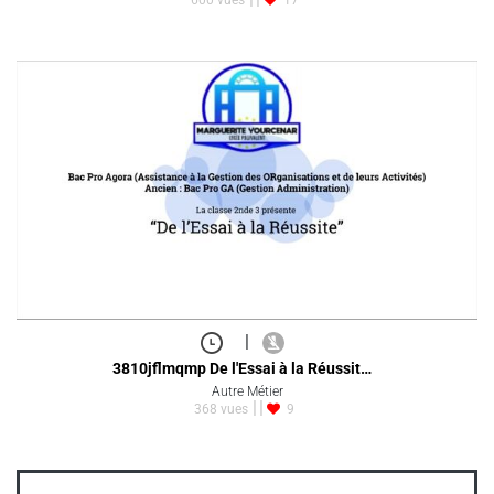
|
3810jflmqmp De l'Essai à la Réussit…
Autre Métier
368 vues
9