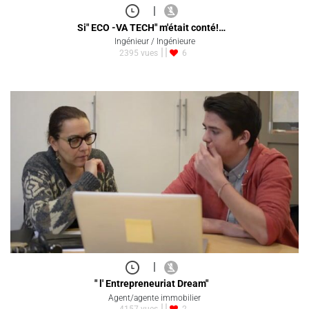
|
Si" ECO -VA TECH" m'était conté!…
Ingénieur / Ingénieure
2395 vues
6
|
" l' Entrepreneuriat Dream"
Agent/agente immobilier