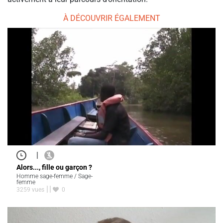
À DÉCOUVRIR ÉGALEMENT
|
Alors..., fille ou garçon ?
Homme sage-femme / Sage-
femme
3259 vues
0