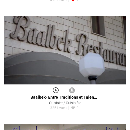
4157 vues
2
|
Baalbek- Entre Traditions et Talen…
Cuisinier / Cuisinière
3251 vues
0