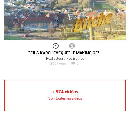
|
" FILS D'ARCHEVEQUE" LE MAKING OF!
Réalisateur / Réalisatrice
3007 vues
0
+
574
vidéos
Voir toutes les vidéos