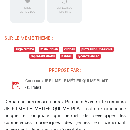
J'AIME
JE REGARDE
CETTE VIDÉO
PLUS TARD
SUR LE MÊME THEME :
sage femme
maïeuticien
clichés
profession médicale
représentations
nantes
lycée talensac
PROPOSÉ PAR :
Concours JE FILME LE MÉTIER QUI ME PLAIT
- (), France
Démarche préconisée dans « Parcours Avenir » le concours
JE FILME LE MÉTIER QUI ME PLAÎT est une expérience
unique et originale qui permet de développer les
compétences numériques des jeunes en participant
activement à leur parcours d’orientation.