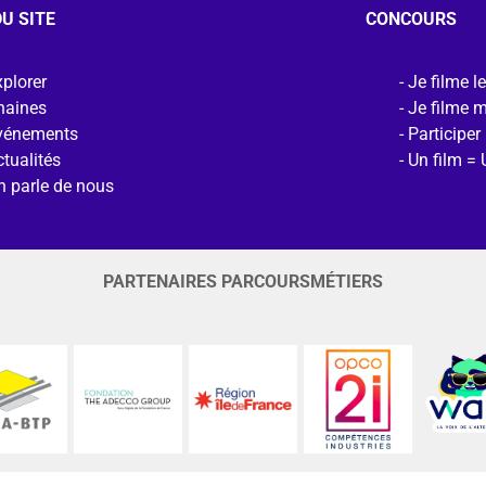
U SITE
CONCOURS
plorer
Je filme l
haines
Je filme 
vénements
Participer
tualités
Un film = 
n parle de nous
PARTENAIRES PARCOURSMÉTIERS