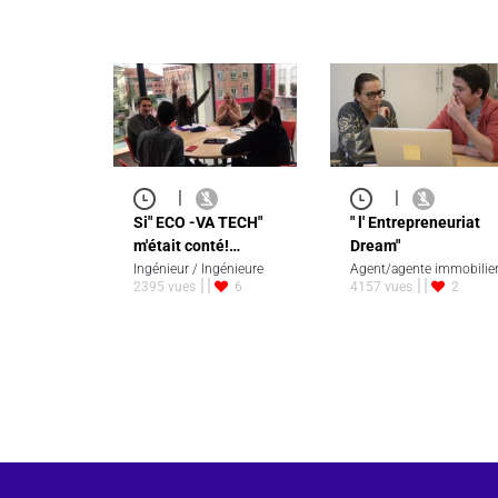
|
|
Si" ECO -VA TECH"
" l' Entrepreneuriat
m'était conté!…
Dream"
Ingénieur / Ingénieure
Agent/agente immobilie
2395 vues
6
4157 vues
2