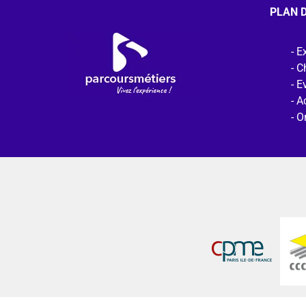
PLAN D
Ex
C
E
Ac
O