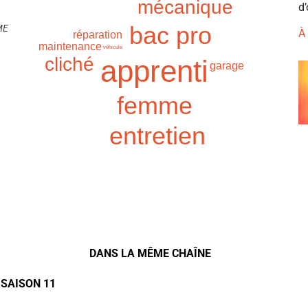
mécanique
d’
bac pro
ME
À
réparation
maintenance
véhicule
cliché
apprenti
garage
femme
entretien
DANS LA MÊME CHAÎNE
 SAISON 11