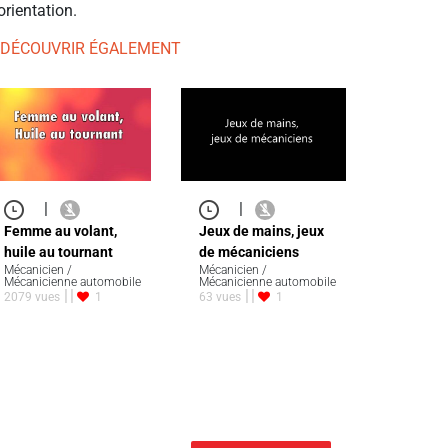
orientation.
 DÉCOUVRIR ÉGALEMENT
|
|
Femme au volant,
Jeux de mains, jeux
huile au tournant
de mécaniciens
Mécanicien /
Mécanicien /
Mécanicienne automobile
Mécanicienne automobile
2079 vues
1
63 vues
1