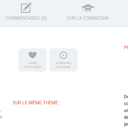
COMMENTAIRES (0)
SUR LA FORMATION
P
J'AIME
JE REGARDE
CETTE VIDÉO
PLUS TARD
D
SUR LE MÊME THEME :
c
,
u
ui
d
j