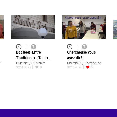
|
|
Baalbek- Entre
Chercheuse vous
Traditions et Talen…
avez dit !
r
Cuisinier / Cuisinière
Chercheur / Chercheuse
3251 vues
0
3215 vues
5