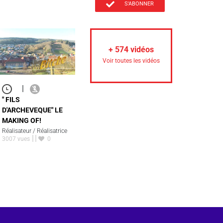
S'ABONNER
+
574
vidéos
Voir toutes les vidéos
|
" FILS
D'ARCHEVEQUE" LE
MAKING OF!
Réalisateur / Réalisatrice
3007 vues
0