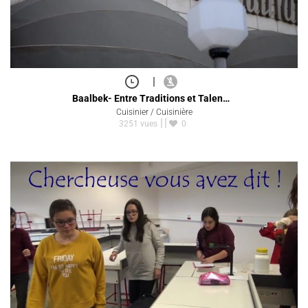
|
Baalbek- Entre Traditions et Talen…
Cuisinier / Cuisinière
3251 vues
0