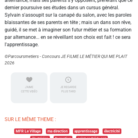
alternance, mais ses parents s'y opposent, préférant que ce
dernier poursuive ses études dans un cursus général.
Sylvain s'assoupit sur la canapé du salon, avec les paroles
blaissantes de ses parents en tête ; mais un dans son rêve,
guidé, il se met à imaginer son futur métier et sa formation
par alternance... en se réveillant son choix est fait ! ce sera
l'apprentissage.
©Parcoursmetiers - Concours JE FILME LE MÉTIER QUI ME PLAIT
2026
J'AIME
JE REGARDE
CETTE VIDÉO
PLUS TARD
SUR LE MÊME THEME :
MFR Le Village
ma direction
apprentissage
électricité