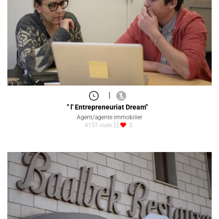
|
" l' Entrepreneuriat Dream"
Agent/agente immobilier
4157 vues
2