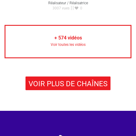
Réalisateur / Réalisatrice
3007 vues
0
+
574
vidéos
Voir toutes les vidéos
VOIR PLUS DE CHAÎNES