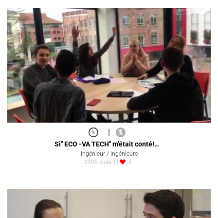
|
Si" ECO -VA TECH" m'était conté!…
Ingénieur / Ingénieure
2395 vues
6