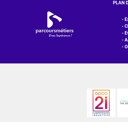
PLAN D
E
C
E
A
O