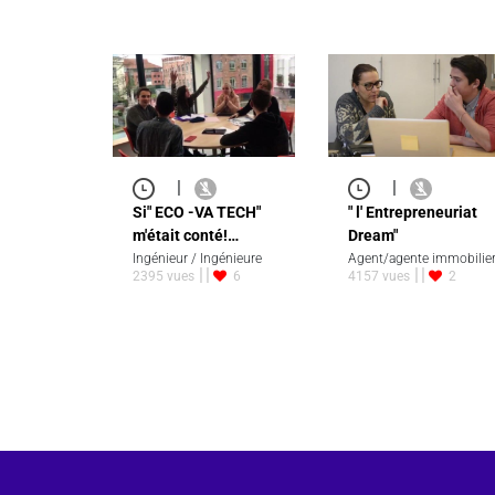
|
|
Si" ECO -VA TECH"
" l' Entrepreneuriat
m'était conté!…
Dream"
Ingénieur / Ingénieure
Agent/agente immobilie
2395 vues
6
4157 vues
2