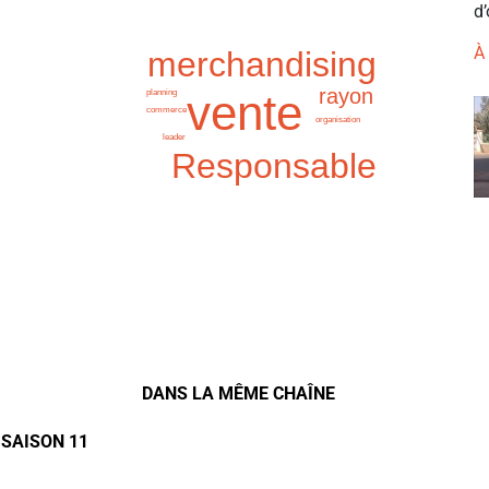
d’
À
merchandising
rayon
vente
planning
commerce
organisation
leader
Responsable
DANS LA MÊME CHAÎNE
 SAISON 11