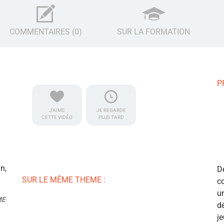
COMMENTAIRES (0)
SUR LA FORMATION
P
J'AIME
JE REGARDE
CETTE VIDÉO
PLUS TARD
n,
D
SUR LE MÊME THEME :
c
u
ME
d
j