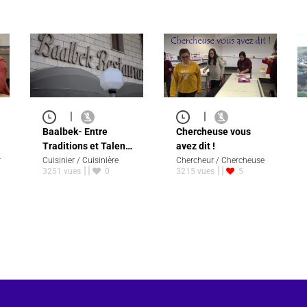
|
|
Baalbek- Entre
Chercheuse vous
Traditions et Talen…
avez dit !
r
Cuisinier / Cuisinière
Chercheur / Chercheuse
3251 vues
0
3215 vues
5