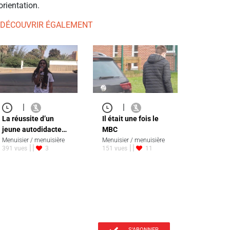
orientation.
 DÉCOUVRIR ÉGALEMENT
|
|
La réussite d’un
Il était une fois le
jeune autodidacte…
MBC
Menuisier / menuisière
Menuisier / menuisière
391 vues
3
151 vues
11
S'ABONNER