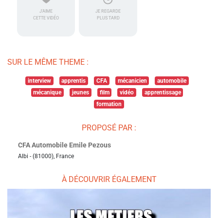
J'AIME
JE REGARDE
CETTE VIDÉO
PLUS TARD
SUR LE MÊME THEME :
interview
apprentis
CFA
mécanicien
automobile
mécanique
jeunes
film
vidéo
apprentissage
formation
PROPOSÉ PAR :
CFA Automobile Emile Pezous
Albi - (81000), France
À DÉCOUVRIR ÉGALEMENT