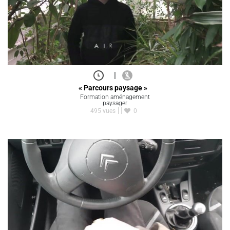
|
« Parcours paysage »
Formation aménagement
paysager
495 vues
0