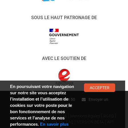
SOUS LE HAUT PATRONAGE DE
AVEC LE SOUTIEN DE
En poursuivant votre navigation
ACCEPTER
sur notre site vous acceptez
l’installation et l’utilisation de
CONTACT :
01 47 01 34 50
Envoyer un
cookies sur votre poste pour le
message
bon fonctionnement de nos
© EURO FRANCE MÉDIAS 2026
Mentions légales
RGPD
services et l'analyse de nos
Siret n°403 627 797 000 18
FAQ
VERSION BÊTA
API
performances.
En savoir plus