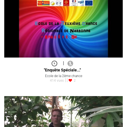
|
"Enquête Spéciale..."
Ecole de la 2ème chance
414 vues
2