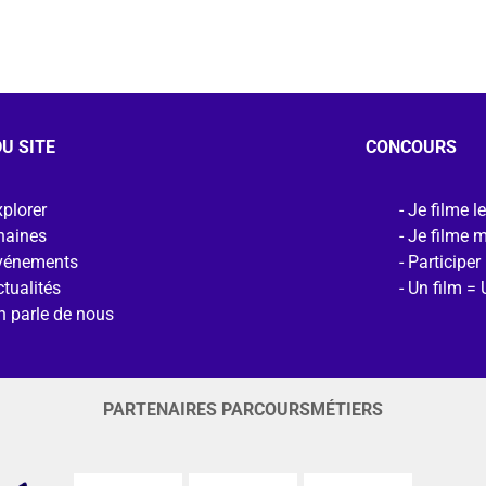
U SITE
CONCOURS
plorer
Je filme l
haines
Je filme 
vénements
Participer
tualités
Un film = 
n parle de nous
PARTENAIRES PARCOURSMÉTIERS