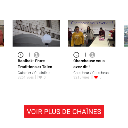
|
|
Baalbek- Entre
Chercheuse vous
Traditions et Talen…
avez dit !
r
Cuisinier / Cuisinière
Chercheur / Chercheuse
3251 vues
0
3215 vues
5
VOIR PLUS DE CHAÎNES