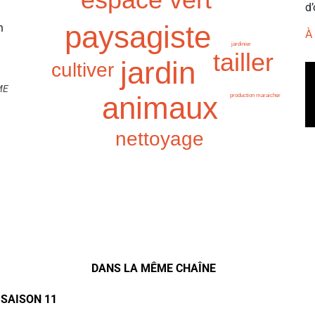
d’
paysagiste
n
À
jardinier
tailler
jardin
cultiver
ME
animaux
production maraicher
nettoyage
DANS LA MÊME CHAÎNE
 SAISON 11