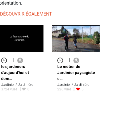
orientation.
 DÉCOUVRIR ÉGALEMENT
|
|
les jardiniers
Le métier de
d'aujourd'hui et
Jardinier paysagiste
dem…
e…
Jardinier / Jardinière
Jardinier / Jardinière
3724 vues
0
226 vues
5