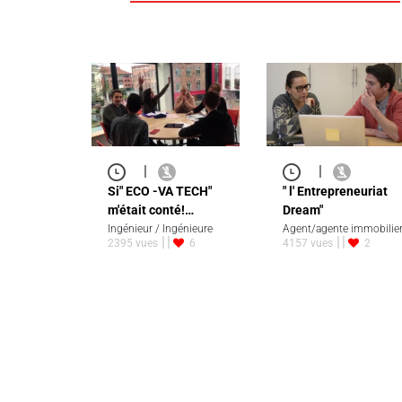
|
|
Si" ECO -VA TECH"
" l' Entrepreneuriat
m'était conté!…
Dream"
Ingénieur / Ingénieure
Agent/agente immobilie
2395 vues
6
4157 vues
2