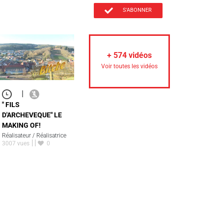
S'ABONNER
+
574
vidéos
Voir toutes les vidéos
|
" FILS
D'ARCHEVEQUE" LE
MAKING OF!
Réalisateur / Réalisatrice
3007 vues
0