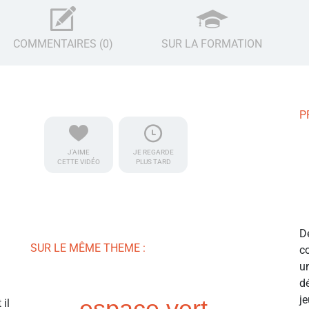
COMMENTAIRES (0)
SUR LA FORMATION
P
J'AIME
JE REGARDE
CETTE VIDÉO
PLUS TARD
D
SUR LE MÊME THEME :
c
u
d
j
espace vert
il