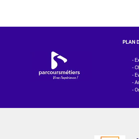
PLAN D
Ex
C
E
Ac
O