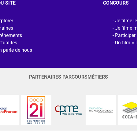
U SITE
CONCOURS
plorer
Je filme l
haines
Je filme 
vénements
Participer
tualités
Un film = 
n parle de nous
PARTENAIRES PARCOURSMÉTIERS