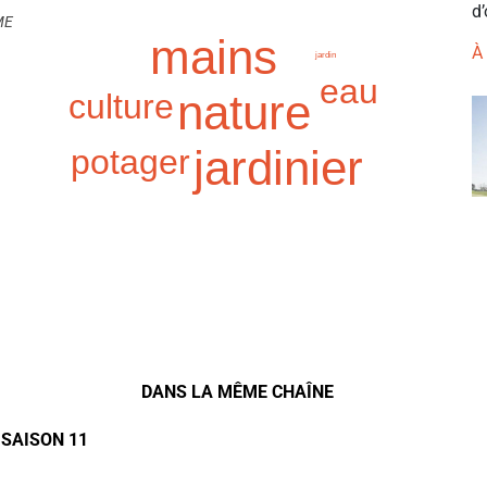
d’
ME
mains
À
jardin
eau
nature
culture
jardinier
potager
DANS LA MÊME CHAÎNE
 SAISON 11