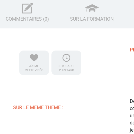
COMMENTAIRES (0)
SUR LA FORMATION
P
J'AIME
JE REGARDE
CETTE VIDÉO
PLUS TARD
D
SUR LE MÊME THEME :
c
u
d
j