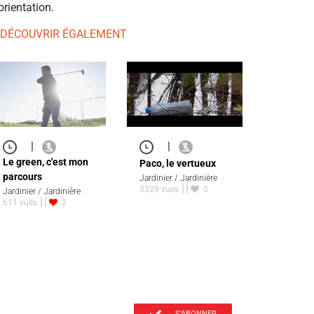
orientation.
 DÉCOUVRIR ÉGALEMENT
|
|
Le green, c'est mon
Paco, le vertueux
parcours
Jardinier / Jardinière
3329 vues
0
Jardinier / Jardinière
611 vues
2
S'ABONNER