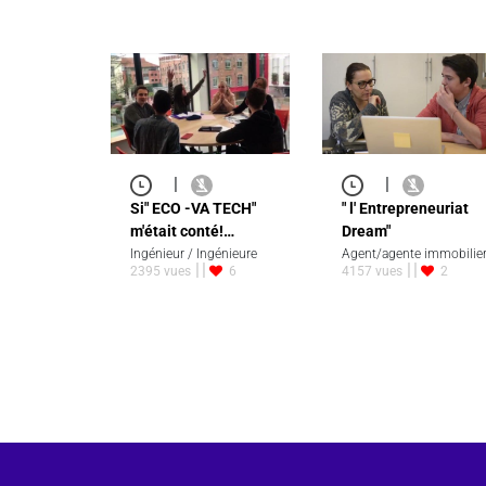
|
|
Si" ECO -VA TECH"
" l' Entrepreneuriat
m'était conté!…
Dream"
Ingénieur / Ingénieure
Agent/agente immobilie
2395 vues
6
4157 vues
2