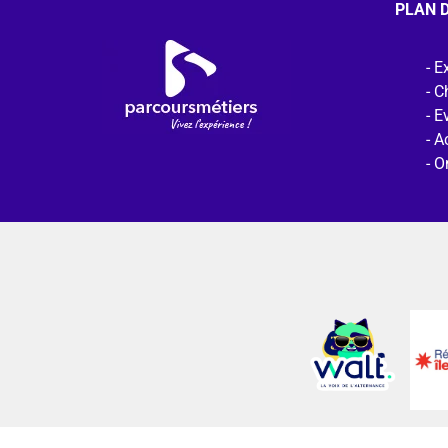
PLAN D
Ex
C
E
Ac
O