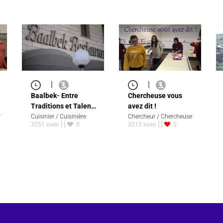
|
|
Baalbek- Entre
Chercheuse vous
Traditions et Talen…
avez dit !
r
Cuisinier / Cuisinière
Chercheur / Chercheuse
3251 vues
0
3215 vues
5